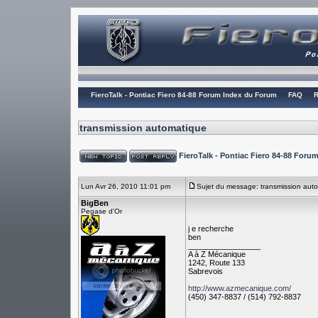
FieroTalk - Pontiac Fiero 84-88 Forum Index du Forum
FAQ
R
transmission automatique
FieroTalk - Pontiac Fiero 84-88 For
Lun Avr 26, 2010 11:01 pm
Sujet du message: transmission aut
BigBen
Pegase d'Or
j e recherche
ben
_________________
A à Z Mécanique
1242, Route 133
Sabrevois
http://www.azmecanique.com/
(450) 347-8837 / (514) 792-8837