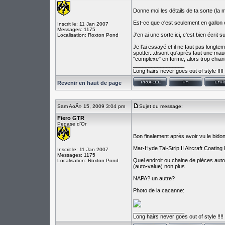
Donne moi les détails de ta sorte (la 
Est-ce que c'est seulement en gallon 
Inscrit le: 11 Jan 2007
Messages: 1175
J'en ai une sorte ici, c'est bien écri
Localisation: Roxton Pond
Je l'ai essayé et il ne faut pas long
spotter...disont qu'après faut une ma
"complexe" en forme, alors trop chian
_________________
Long hairs never goes out of style !!!!
Revenir en haut de page
Sam AoÃ» 15, 2009 3:04 pm
Sujet du message:
Fiero GTR
Pegase d'Or
Bon finalement après avoir vu le bidon 
Mar-Hyde Tal-Strip II Aircraft Coati
Inscrit le: 11 Jan 2007
Messages: 1175
Quel endroit ou chaine de pièces autom
Localisation: Roxton Pond
(auto-value) non plus.
NAPA? un autre?
Photo de la cacanne:
_________________
Long hairs never goes out of style !!!!