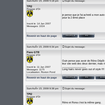
Sam AoÃ» 15, 2009 5:18 pm
Sujet du message:
TPI2
Pegase d'Or
je pense que je l'ai acheté a mon au
pour la 2 ième place
Inscrit le: 14 Jan 2007
Messages: 1024
Revenir en haut de page
Sam AoÃ» 15, 2009 6:34 pm
Sujet du message:
Fiero GTR
Pegase d'Or
Ouin pense pas avoir de Réno Dépôt ici
leur site web des deux dernier, mais r
_________________
Inscrit le: 11 Jan 2007
Long hairs never goes out of style !!!!
Messages: 1175
Localisation: Roxton Pond
Revenir en haut de page
Sam AoÃ» 15, 2009 9:38 pm
Sujet du message:
TPI2
Pegase d'Or
Réno et Rona c'est la même gang .