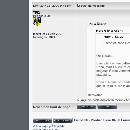
Dim AoÃ» 16, 2009 9:43 pm
Sujet du message:
TPI2
Pegase d'Or
TPI2 a Ã©crit:
Fiero GTR a Ã©crit:
Inscrit le: 14 Jan 2007
Messages: 1024
TPI2 a Ã©crit:
Réno et Rona c'e
Oui je sais...
Exemple, comme LaBaie 
Rona, mais LaBaie et Ze
magasin là il ne vende
magasin...
Réno et Rona, ne vende
que si un l'a l'autre la au
Incroyable
ou ai je dis qu'ils avaient la même ch
Revenir en haut de page
FieroTalk - Pontiac Fiero 84-88 For
Voir le sujet prÃ©cÃ©dent
Voir le sujet suivant