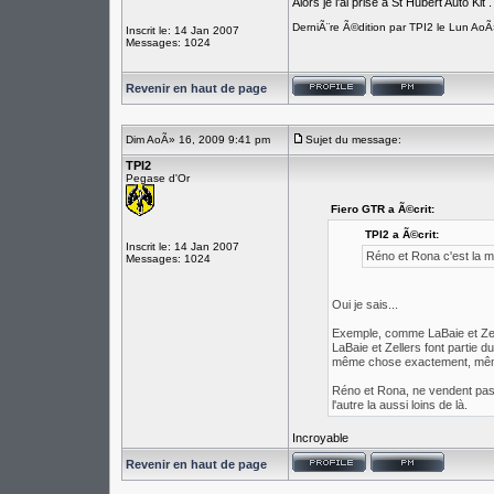
Alors je l'ai prise a St Hubert Auto Kit .
DerniÃ¨re Ã©dition par TPI2 le Lun Ao
Inscrit le: 14 Jan 2007
Messages: 1024
Revenir en haut de page
Dim AoÃ» 16, 2009 9:41 pm
Sujet du message:
TPI2
Pegase d'Or
Fiero GTR a Ã©crit:
TPI2 a Ã©crit:
Inscrit le: 14 Jan 2007
Réno et Rona c'est la 
Messages: 1024
Oui je sais...
Exemple, comme LaBaie et Zel
LaBaie et Zellers font partie 
même chose exactement, même
Réno et Rona, ne vendent pas 
l'autre la aussi loins de là.
Incroyable
Revenir en haut de page