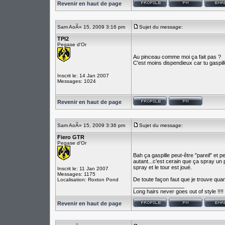
Revenir en haut de page
Sam AoÃ» 15, 2009 3:16 pm
Sujet du message:
TPI2
Pegase d'Or
Au pinceau comme moi ça fait pas ?
C'est moins dispendieux car tu gaspil
Inscrit le: 14 Jan 2007
Messages: 1024
Revenir en haut de page
Sam AoÃ» 15, 2009 3:36 pm
Sujet du message:
Fiero GTR
Pegase d'Or
Bah ça gaspille peut-être "pareil" et 
autant...c'est cerain que ça spray un 
spray et le tour est joué.
Inscrit le: 11 Jan 2007
Messages: 1175
De toute façon faut que je trouve q
Localisation: Roxton Pond
_________________
Long hairs never goes out of style !!!!
Revenir en haut de page