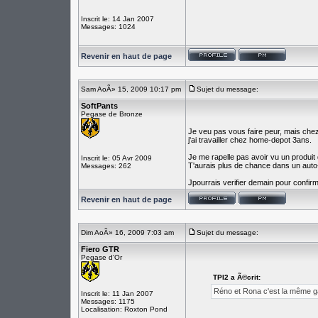
Inscrit le: 14 Jan 2007
Messages: 1024
Revenir en haut de page
Sam AoÃ» 15, 2009 10:17 pm
Sujet du message:
SoftPants
Pegase de Bronze
Je veu pas vous faire peur, mais chez 
j'ai travailler chez home-depot 3ans.
Je me rapelle pas avoir vu un produit 
Inscrit le: 05 Avr 2009
T'aurais plus de chance dans un auto
Messages: 262
Jpourrais verifier demain pour confirm
Revenir en haut de page
Dim AoÃ» 16, 2009 7:03 am
Sujet du message:
Fiero GTR
Pegase d'Or
TPI2 a Ã©crit:
Réno et Rona c'est la même g
Inscrit le: 11 Jan 2007
Messages: 1175
Localisation: Roxton Pond