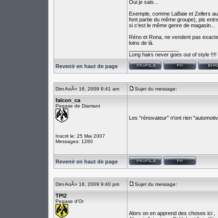
Oui je sais...
Exemple, comme LaBaie et Zellers au
font partie du même groupe), pis en
si c'est le même genre de magasin...
Réno et Rona, ne vendent pas exactem
loins de là.
_________________
Long hairs never goes out of style !!!!
Revenir en haut de page
Dim AoÃ» 16, 2009 8:41 am
Sujet du message:
falcon_ca
Pegase de Diamant
Les "rénovateur" n'ont rien "automoti
Inscrit le: 25 Mai 2007
Messages: 1260
Revenir en haut de page
Dim AoÃ» 16, 2009 9:40 pm
Sujet du message:
TPI2
Pegase d'Or
Alors on en apprend des choses ici ,