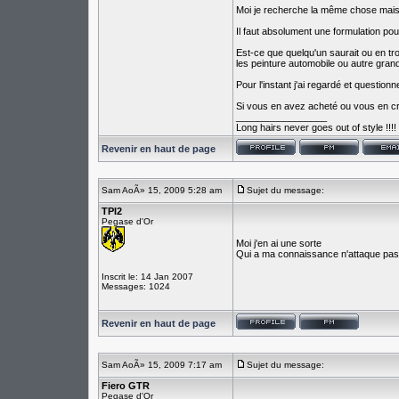
Moi je recherche la même chose mais
Il faut absolument une formulation pou
Est-ce que quelqu'un saurait ou en tr
les peinture automobile ou autre gran
Pour l'instant j'ai regardé et questio
Si vous en avez acheté ou vous en cro
_________________
Long hairs never goes out of style !!!!
Revenir en haut de page
Sam AoÃ» 15, 2009 5:28 am
Sujet du message:
TPI2
Pegase d'Or
Moi j'en ai une sorte
Qui a ma connaissance n'attaque pas l
Inscrit le: 14 Jan 2007
Messages: 1024
Revenir en haut de page
Sam AoÃ» 15, 2009 7:17 am
Sujet du message:
Fiero GTR
Pegase d'Or