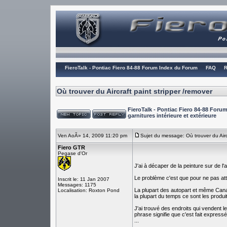
FieroTalk - Pontiac Fiero 84-88 Forum Index du Forum
FAQ
R
Où trouver du Aircraft paint stripper /remover
FieroTalk - Pontiac Fiero 84-88 For
garnitures intérieure et extérieure
Ven AoÃ» 14, 2009 11:20 pm
Sujet du message: Où trouver du Aircr
Fiero GTR
Pegase d'Or
J'ai à décaper de la peinture sur de l'
Le problème c'est que pour ne pas atta
Inscrit le: 11 Jan 2007
Messages: 1175
La plupart des autopart et même Canad
Localisation: Roxton Pond
la plupart du temps ce sont les produi
J'ai trouvé des endroits qui vendent le 
phrase signifie que c'est fait express
...