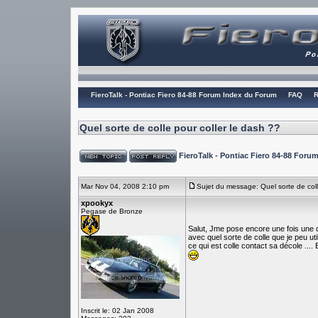
FieroTalk - Pontiac Fiero 84-88 Forum Index du Forum
FAQ
R
Quel sorte de colle pour coller le dash ??
FieroTalk - Pontiac Fiero 84-88 For
Mar Nov 04, 2008 2:10 pm
Sujet du message: Quel sorte de coll
xpookyx
Pegase de Bronze
Salut, Jme pose encore une fois une 
avec quel sorte de colle que je peu uti
ce qui est colle contact sa décole ...
Inscrit le: 02 Jan 2008