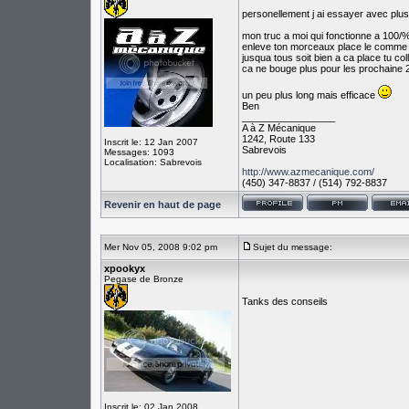
personellement j ai essayer avec plus
mon truc a moi qui fonctionne a 100/
enleve ton morceaux place le comme il 
jusqua tous soit bien a ca place tu col
ca ne bouge plus pour les prochaine 
un peu plus long mais efficace
Ben
_________________
A à Z Mécanique
1242, Route 133
Inscrit le: 12 Jan 2007
Sabrevois
Messages: 1093
Localisation: Sabrevois
http://www.azmecanique.com/
(450) 347-8837 / (514) 792-8837
Revenir en haut de page
Mer Nov 05, 2008 9:02 pm
Sujet du message:
xpookyx
Pegase de Bronze
Tanks des conseils
Inscrit le: 02 Jan 2008