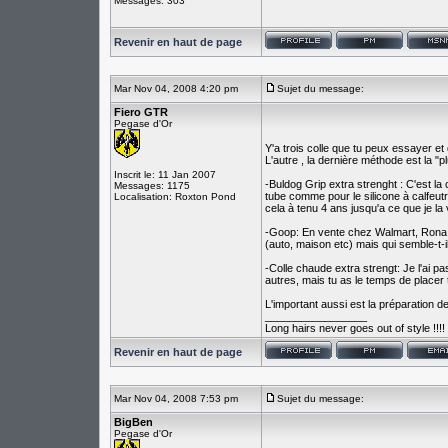
Messages: 303
Revenir en haut de page
Mar Nov 04, 2008 4:20 pm
Sujet du message:
Fiero GTR
Pegase d'Or
Y'a trois colle que tu peux essayer et 
L'autre , la dernière méthode est la "p
Inscrit le: 11 Jan 2007
-Buldog Grip extra strenght : C'est la
Messages: 1175
tube comme pour le silicone à calfeutre
Localisation: Roxton Pond
cela à tenu 4 ans jusqu'a ce que je la
-Goop: En vente chez Walmart, Rona et
(auto, maison etc) mais qui semble-t-i
-Colle chaude extra strengt: Je l'ai p
autres, mais tu as le temps de placer
L'important aussi est la préparation de
_________________
Long hairs never goes out of style !!!!
Revenir en haut de page
Mar Nov 04, 2008 7:53 pm
Sujet du message:
BigBen
Pegase d'Or