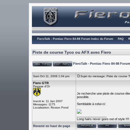
FieroTalk - Pontiac Fiero 84-88 Forum Index du Forum
FAQ
R
Piste de course Tyco ou AFX avec Fiero
FieroTalk - Pontiac Fiero 84-88 For
Sam Oct 11, 2008 1:04 pm
Sujet du message: Piste de course 
Fiero GTR
Pegase d'Or
Je recherche une piste de course éle
possible.
Inscrit le: 11 Jan 2007
Semblable à celui-ci:
Messages: 1175
Localisation: Roxton Pond
_________________
Long hairs never goes out of style !!!!
Revenir en haut de page