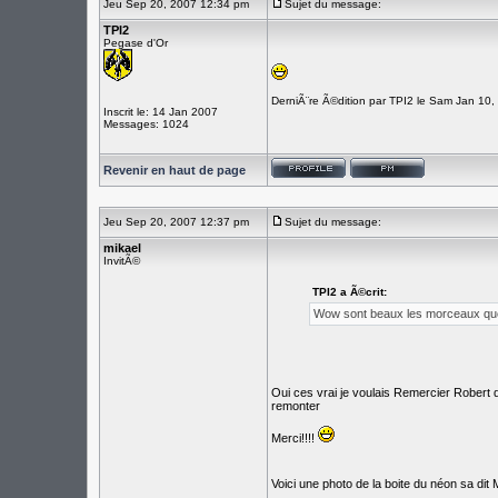
Jeu Sep 20, 2007 12:34 pm
Sujet du message:
TPI2
Pegase d'Or
DerniÃ¨re Ã©dition par TPI2 le Sam Jan 10,
Inscrit le: 14 Jan 2007
Messages: 1024
Revenir en haut de page
Jeu Sep 20, 2007 12:37 pm
Sujet du message:
mikael
InvitÃ©
TPI2 a Ã©crit:
Wow sont beaux les morceaux que 
Oui ces vrai je voulais Remercier Robert
remonter
Merci!!!!
Voici une photo de la boite du néon sa dit M