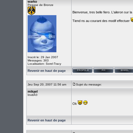
warko
Pegase de Bronze
Bienvenue, tres belle fiero. L'aileron sur l
Tiend ns au courant des modif effectuer
Inscrit le: 29 Jan 2007
Messages: 363
Localisation: Sorel-Tracy
Revenir en haut de page
Jeu Sep 20, 2007 11:56 am
Sujet du message:
mikael
InvitÃ©
Ok
Revenir en haut de page