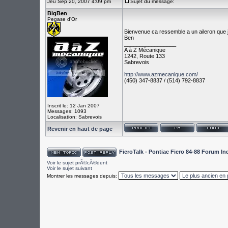
Jeu Sep 20, 2007 4:09 pm
Sujet du message:
BigBen
Pegase d'Or
Bienvenue ca ressemble a un aileron que j 
Ben
_________________
A à Z Mécanique
1242, Route 133
Sabrevois
http://www.azmecanique.com/
(450) 347-8837 / (514) 792-8837
Inscrit le: 12 Jan 2007
Messages: 1093
Localisation: Sabrevois
Revenir en haut de page
FieroTalk - Pontiac Fiero 84-88 Forum I
Voir le sujet prÃ©cÃ©dent
Voir le sujet suivant
Montrer les messages depuis: