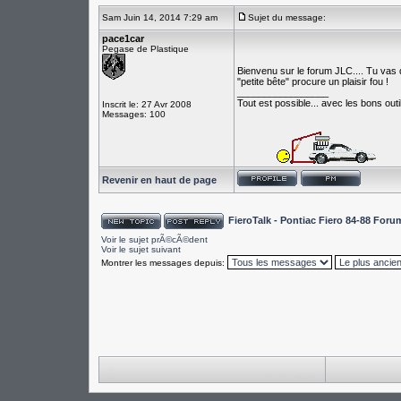
Sam Juin 14, 2014 7:29 am
Sujet du message:
pace1car
Pegase de Plastique
Bienvenu sur le forum JLC.... Tu vas 
"petite bête" procure un plaisir fou !
_________________
Tout est possible... avec les bons outil
Inscrit le: 27 Avr 2008
Messages: 100
Revenir en haut de page
FieroTalk - Pontiac Fiero 84-88 For
Voir le sujet prÃ©cÃ©dent
Voir le sujet suivant
Montrer les messages depuis: