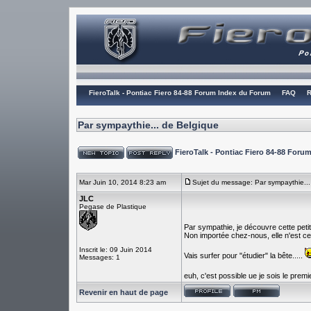
FieroTalk - Pontiac Fiero 84-88 Forum Index du Forum
FAQ
R
Par sympaythie... de Belgique
FieroTalk - Pontiac Fiero 84-88 For
Mar Juin 10, 2014 8:23 am
Sujet du message: Par sympaythie...
JLC
Pegase de Plastique
Par sympathie, je découvre cette petit
Non importée chez-nous, elle n'est c
Inscrit le: 09 Juin 2014
Vais surfer pour "étudier" la bête.....
Messages: 1
euh, c'est possible ue je sois le prem
Revenir en haut de page