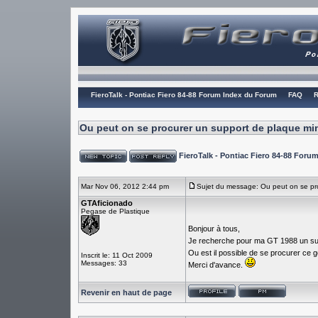
FieroTalk - Pontiac Fiero 84-88 Forum Index du Forum
FAQ
R
Ou peut on se procurer un support de plaque mi
FieroTalk - Pontiac Fiero 84-88 For
Mar Nov 06, 2012 2:44 pm
Sujet du message: Ou peut on se pr
GTAficionado
Pegase de Plastique
Bonjour à tous,
Je recherche pour ma GT 1988 un supp
Ou est il possible de se procurer ce 
Inscrit le: 11 Oct 2009
Messages: 33
Merci d'avance.
Revenir en haut de page