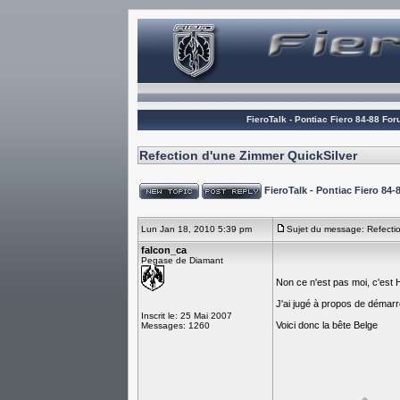
FieroTalk - Pontiac Fiero 84-88 Fo
Refection d'une Zimmer QuickSilver
FieroTalk - Pontiac Fiero 8
Lun Jan 18, 2010 5:39 pm
Sujet du message: Refectio
falcon_ca
Pegase de Diamant
Non ce n'est pas moi, c'est
J'ai jugé à propos de démar
Inscrit le: 25 Mai 2007
Voici donc la bête Belge
Messages: 1260