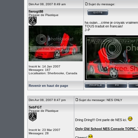
Dim Avr 08, 2007 8:49 am
Sujet du message:
fierogt88
Pegase de Plastique
ha ouian....crime je croyais vraimen
TOUS traduit en francais!
J-P
_________________
Inscrit le: 14 Jan 2007
Messages: 167
Localisation: Sherbrooke, Canada
Revenir en haut de page
Dim Avr 08, 2007 8:47 pm
Sujet du message: NES ONLY
SebFGT
Pegase de Plastique
Dring Dring!!! Ont parle de NES ici.
Only Old School NES Console TOPIC. 
Inscrit le: 23 Mar 2007
Messages: 28
Cheers!