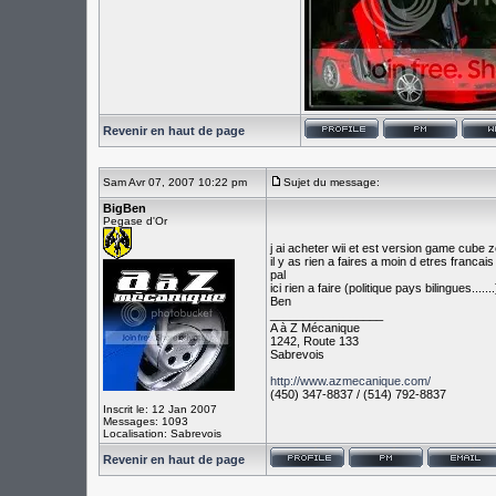
Revenir en haut de page
Sam Avr 07, 2007 10:22 pm
Sujet du message:
BigBen
Pegase d'Or
j ai acheter wii et est version game cube z
il y as rien a faires a moin d etres franca
pal
ici rien a faire (politique pays bilingues.......
Ben
_________________
A à Z Mécanique
1242, Route 133
Sabrevois
http://www.azmecanique.com/
(450) 347-8837 / (514) 792-8837
Inscrit le: 12 Jan 2007
Messages: 1093
Localisation: Sabrevois
Revenir en haut de page