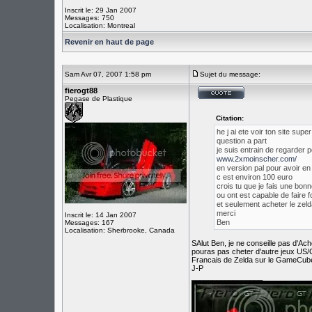
Inscrit le: 29 Jan 2007
Messages: 750
Localisation: Montreal
Revenir en haut de page
Sam Avr 07, 2007 1:58 pm
Sujet du message:
fierogt88
Pegase de Plastique
Citation:
he j ai ete voir ton site sup
question a part
je suis entrain de regarder 
www.2xmoinscher.com/
en version pal pour avoir en
c est environ 100 euro
crois tu que je fais une bon
ou ont est capable de faire f
et seulement acheter le zeld
merci
Inscrit le: 14 Jan 2007
Ben
Messages: 167
Localisation: Sherbrooke, Canada
SAlut Ben, je ne conseille pas d'Ac
pouras pas cheter d'autre jeux US/C
Francais de Zelda sur le GameCube. S
J-P
_________________