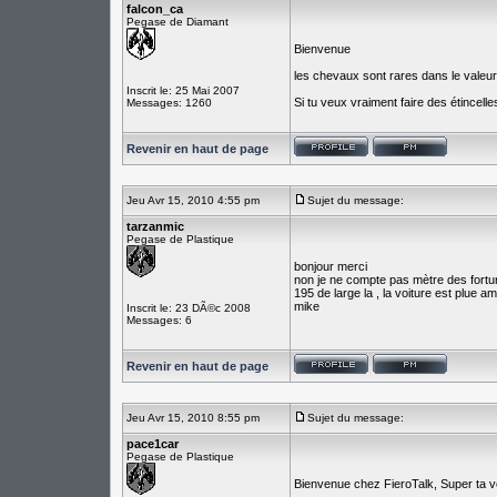
falcon_ca
Pegase de Diamant
Bienvenue
les chevaux sont rares dans le valeure
Inscrit le: 25 Mai 2007
Si tu veux vraiment faire des étincel
Messages: 1260
Revenir en haut de page
Jeu Avr 15, 2010 4:55 pm
Sujet du message:
tarzanmic
Pegase de Plastique
bonjour merci
non je ne compte pas mètre des fortune
195 de large la , la voiture est plue am
mike
Inscrit le: 23 DÃ©c 2008
Messages: 6
Revenir en haut de page
Jeu Avr 15, 2010 8:55 pm
Sujet du message:
pace1car
Pegase de Plastique
Bienvenue chez FieroTalk, Super ta vo