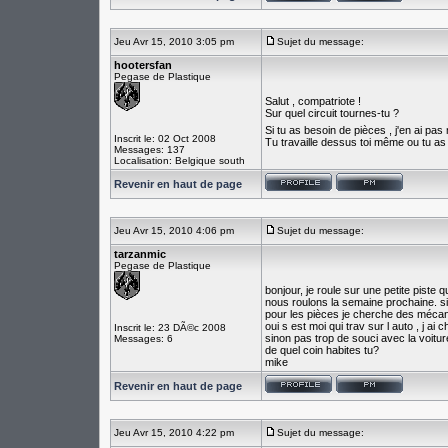
Jeu Avr 15, 2010 3:05 pm
Sujet du message:
hootersfan
Pegase de Plastique
Salut , compatriote !
Sur quel circuit tournes-tu ?
Si tu as besoin de pièces , j'en ai pas
Inscrit le: 02 Oct 2008
Tu travaille dessus toi même ou tu a
Messages: 137
Localisation: Belgique south
Revenir en haut de page
Jeu Avr 15, 2010 4:06 pm
Sujet du message:
tarzanmic
Pegase de Plastique
bonjour, je roule sur une petite pist
nous roulons la semaine prochaine. sino
pour les pièces je cherche des méca
oui s est moi qui trav sur l auto , j ai
Inscrit le: 23 DÃ©c 2008
sinon pas trop de souci avec la voitu
Messages: 6
de quel coin habites tu?
mike
Revenir en haut de page
Jeu Avr 15, 2010 4:22 pm
Sujet du message: