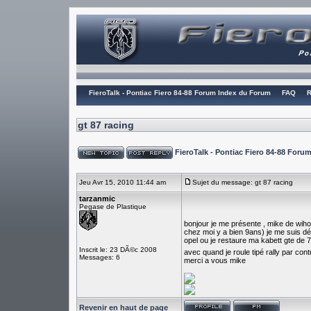
FieroTalk - Pontiac Fiero 84-88 Forum Index du Forum
FAQ
R
gt 87 racing
FieroTalk - Pontiac Fiero 84-88 For
Jeu Avr 15, 2010 11:44 am
Sujet du message: gt 87 racing
tarzanmic
Pegase de Plastique
bonjour je me présente , mike de wihog
chez moi y a bien 9ans) je me suis déc
opel ou je restaure ma kabett gte de 79
Inscrit le: 23 DÃ©c 2008
avec quand je roule tipé rally par cont
Messages: 6
merci a vous mike
Revenir en haut de page