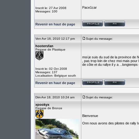
Pace1car
Inscrit le: 27 Avr 2008
Messages: 100
Revenir en haut de page
Ven Avr 16, 2010 12:17 pm
Sujet du message:
hootersfan
Pegase de Plastique
moi je suis du sud de la province de N
, pas trop loin de chez moi mais pour l
de côte et du rallye il y a ...longtemp
Inscrit le: 02 Oct 2008
Messages: 137
Localisation: Belgique south
Revenir en haut de page
Dim Avr 18, 2010 10:24 am
Sujet du message:
xpookyx
Pegase de Bronze
Bienvenue
Onn nous avons des pilotes de rally Ic