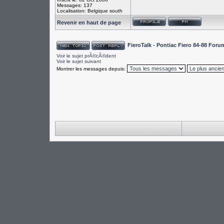
Messages: 137
Localisation: Belgique south
Revenir en haut de page
FieroTalk - Pontiac Fiero 84-88 For
Voir le sujet prÃ©cÃ©dent
Voir le sujet suivant
Montrer les messages depuis: