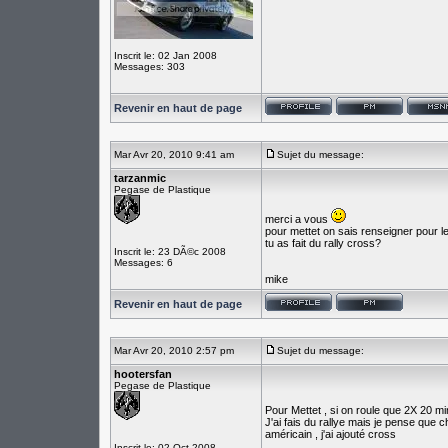
Inscrit le: 02 Jan 2008
Messages: 303
Revenir en haut de page
Mar Avr 20, 2010 9:41 am
Sujet du message:
tarzanmic
Pegase de Plastique
merci a vous
pour mettet on sais renseigner pour l
tu as fait du rally cross?
Inscrit le: 23 DÃ©c 2008
Messages: 6
mike
Revenir en haut de page
Mar Avr 20, 2010 2:57 pm
Sujet du message:
hootersfan
Pegase de Plastique
Pour Mettet , si on roule que 2X 20 min
J'ai fais du rallye mais je pense que 
américain , j'ai ajouté cross
Inscrit le: 02 Oct 2008