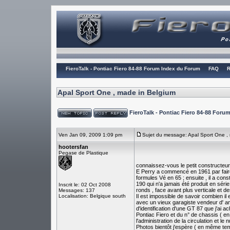
FieroTalk - Pontiac Fiero 84-88 Forum Index du Forum
FAQ
R
Apal Sport One , made in Belgium
FieroTalk - Pontiac Fiero 84-88 For
Ven Jan 09, 2009 1:09 pm
Sujet du message: Apal Sport One ,
hootersfan
Pegase de Plastique
connaissez-vous le petit constructeu
E Perry a commencé en 1961 par fair
formules Vé en 65 ; ensuite , il a co
190 qui n'a jamais été produit en série 
Inscrit le: 02 Oct 2008
ronds , face avant plus verticale et de
Messages: 137
Localisation: Belgique south
Il est impossible de savoir combien il
avec un vieux garagiste vendeur d' amé
d'identification d'une GT 87 que j'ai a
Pontiac Fiero et du n° de chassis ( en
l'administration de la circulation et le
Photos bientôt j'espère ( en même tem