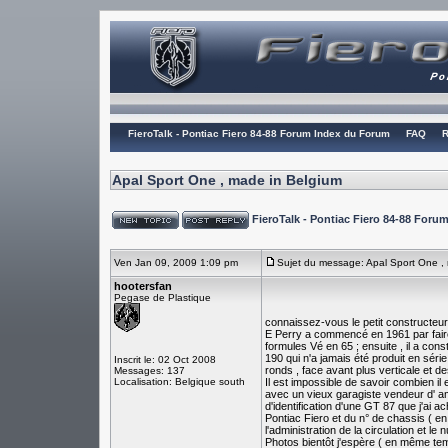
FieroTalk - Pontiac Fiero 84-88 Forum Index du Forum
FAQ
R
Apal Sport One , made in Belgium
FieroTalk - Pontiac Fiero 84-88 For
Ven Jan 09, 2009 1:09 pm
Sujet du message: Apal Sport One ,
hootersfan
Pegase de Plastique
connaissez-vous le petit constructeu
E Perry a commencé en 1961 par fair
formules Vé en 65 ; ensuite , il a co
190 qui n'a jamais été produit en série 
Inscrit le: 02 Oct 2008
ronds , face avant plus verticale et de
Messages: 137
Localisation: Belgique south
Il est impossible de savoir combien il
avec un vieux garagiste vendeur d' amé
d'identification d'une GT 87 que j'ai a
Pontiac Fiero et du n° de chassis ( en
l'administration de la circulation et le
Photos bientôt j'espère ( en même tem