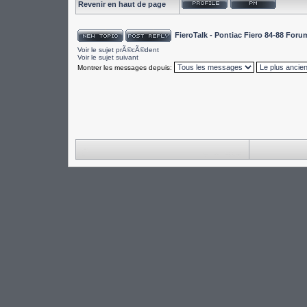
Revenir en haut de page
FieroTalk - Pontiac Fiero 84-88 For
Voir le sujet prÃ©cÃ©dent
Voir le sujet suivant
Montrer les messages depuis: