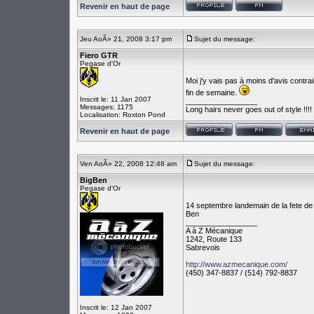
Revenir en haut de page
Jeu AoÃ» 21, 2008 3:17 pm
Sujet du message:
Fiero GTR
Pegase d'Or
Moi j'y vais pas à moins d'avis contra
fin de semaine.
Inscrit le: 11 Jan 2007
_________________
Messages: 1175
Long hairs never goes out of style !!!!
Localisation: Roxton Pond
Revenir en haut de page
Ven AoÃ» 22, 2008 12:48 am
Sujet du message:
BigBen
Pegase d'Or
14 septembre landemain de la fete de 
Ben
_________________
A à Z Mécanique
1242, Route 133
Sabrevois
http://www.azmecanique.com/
(450) 347-8837 / (514) 792-8837
Inscrit le: 12 Jan 2007