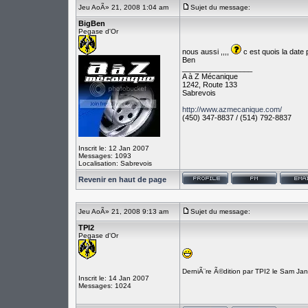
Jeu AoÃ» 21, 2008 1:04 am
Sujet du message:
BigBen
Pegase d'Or
nous aussi ,,,,
c est quois la date 
Ben
_________________
A à Z Mécanique
1242, Route 133
Sabrevois
http://www.azmecanique.com/
(450) 347-8837 / (514) 792-8837
Inscrit le: 12 Jan 2007
Messages: 1093
Localisation: Sabrevois
Revenir en haut de page
Jeu AoÃ» 21, 2008 9:13 am
Sujet du message:
TPI2
Pegase d'Or
DerniÃ¨re Ã©dition par TPI2 le Sam Ja
Inscrit le: 14 Jan 2007
Messages: 1024