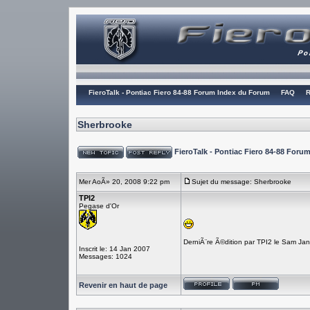
FieroTalk - Pontiac Fiero 84-88 Forum Index du Forum
FAQ
R
Sherbrooke
FieroTalk - Pontiac Fiero 84-88 For
Mer AoÃ» 20, 2008 9:22 pm
Sujet du message: Sherbrooke
TPI2
Pegase d'Or
DerniÃ¨re Ã©dition par TPI2 le Sam Ja
Inscrit le: 14 Jan 2007
Messages: 1024
Revenir en haut de page