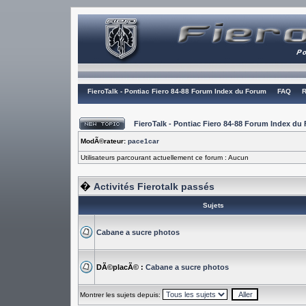
FieroTalk - Pontiac Fiero 84-88 Forum Index du Forum
FAQ
R
FieroTalk - Pontiac Fiero 84-88 Forum Index du
ModÃ©rateur:
pace1car
Utilisateurs parcourant actuellement ce forum : Aucun
�
Activités Fierotalk passés
Sujets
Cabane a sucre photos
DÃ©placÃ© :
Cabane a sucre photos
Montrer les sujets depuis: