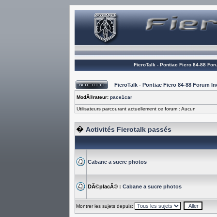
FieroTalk - Pontiac Fiero 84-88 Fo
FieroTalk - Pontiac Fiero 84-88 Forum 
ModÃ©rateur:
pace1car
Utilisateurs parcourant actuellement ce forum : Aucun
�
Activités Fierotalk passés
Cabane a sucre photos
DÃ©placÃ© :
Cabane a sucre photos
Montrer les sujets depuis: