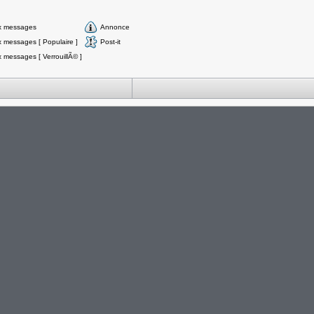
x messages
Annonce
messages [ Populaire ]
Post-it
messages [ VerrouillÃ© ]