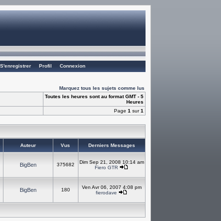
S'enregistrer
Profil
Connexion
Marquez tous les sujets comme lus
Toutes les heures sont au format GMT - 5
Heures
Page
1
sur
1
s
Auteur
Vus
Derniers Messages
Dim Sep 21, 2008 10:14 am
BigBen
375682
Fiero GTR
Ven Avr 06, 2007 4:08 pm
BigBen
180
fierodave