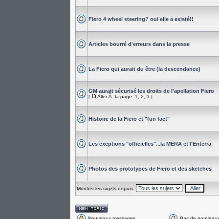
Fiero 4 wheel steering? oui elle a existé!!
Articles bourré d'erreurs dans la presse
La Fiero qui aurait du être (la descendance)
GM aurait sécurisé les droits de l'apellation Fiero
[
Aller Ã la page:
1
,
2
,
3
]
Histoire de la Fiero et "fun fact"
Les exeptions "officielles"...la MERA et l'Enterra
Photos des prototypes de Fiero et des sketches
Montrer les sujets depuis:
Nouveaux messages
Pas de nouveau