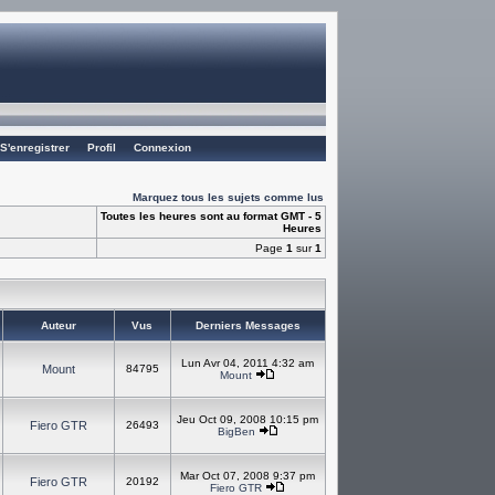
S'enregistrer
Profil
Connexion
Marquez tous les sujets comme lus
Toutes les heures sont au format GMT - 5
Heures
Page
1
sur
1
Auteur
Vus
Derniers Messages
Lun Avr 04, 2011 4:32 am
Mount
84795
Mount
Jeu Oct 09, 2008 10:15 pm
Fiero GTR
26493
BigBen
Mar Oct 07, 2008 9:37 pm
Fiero GTR
20192
Fiero GTR