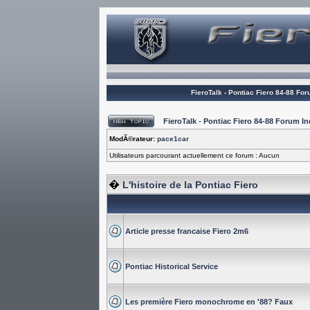
FieroTalk - Pontiac Fiero 84-88 Fo
FieroTalk - Pontiac Fiero 84-88 Forum 
ModÃ©rateur:
pace1car
Utilisateurs parcourant actuellement ce forum : Aucun
�
L'histoire de la Pontiac Fiero
Article presse francaise Fiero 2m6
Pontiac Historical Service
Les première Fiero monochrome en '88? Faux