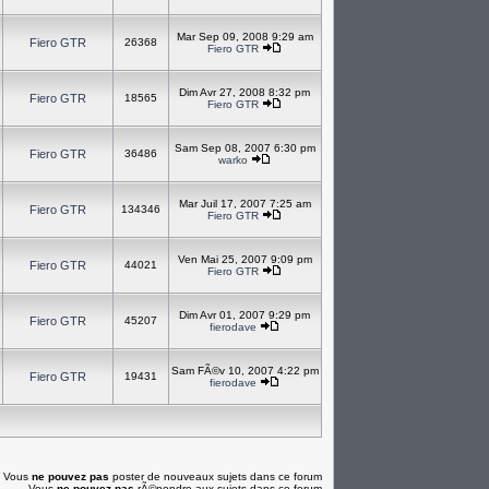
Mar Sep 09, 2008 9:29 am
Fiero GTR
26368
Fiero GTR
Dim Avr 27, 2008 8:32 pm
Fiero GTR
18565
Fiero GTR
Sam Sep 08, 2007 6:30 pm
Fiero GTR
36486
warko
Mar Juil 17, 2007 7:25 am
Fiero GTR
134346
Fiero GTR
Ven Mai 25, 2007 9:09 pm
Fiero GTR
44021
Fiero GTR
Dim Avr 01, 2007 9:29 pm
Fiero GTR
45207
fierodave
Sam FÃ©v 10, 2007 4:22 pm
Fiero GTR
19431
fierodave
Vous
ne pouvez pas
poster de nouveaux sujets dans ce forum
Vous
ne pouvez pas
rÃ©pondre aux sujets dans ce forum