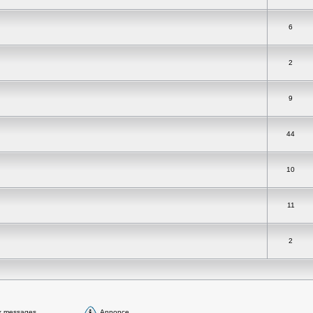
6
2
9
44
10
11
2
x messages
Annonce