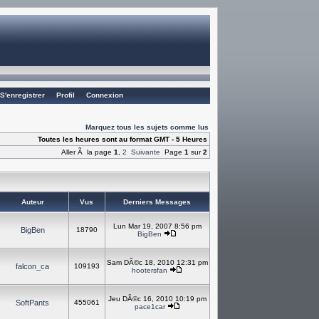
S'enregistrer
Profil
Connexion
Marquez tous les sujets comme lus
Toutes les heures sont au format GMT - 5 Heures
Aller Ã la page
1
,
2
Suivante
Page
1
sur
2
Auteur
Vus
Derniers Messages
Lun Mar 19, 2007 8:56 pm
BigBen
18790
BigBen
Sam DÃ©c 18, 2010 12:31 pm
falcon_ca
109193
hootersfan
Jeu DÃ©c 16, 2010 10:19 pm
SoftPants
455061
pace1car