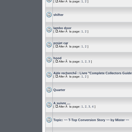
[
Aller Ã la page:
1
,
2
]
shifter
lambo door
[
Aller Ã la page:
1
,
2
]
projet car
[
Aller Ã la page:
1
,
2
]
hood
[
Aller Ã la page:
1
,
2
,
3
]
Aide recherché : Livre "Complete Collectors Guide
[
Aller Ã la page:
1
,
2
]
Quarter
A suivre ....
[
Aller Ã la page:
1
,
2
,
3
,
4
]
Topic: ~~ T-Top Conversion Story ~~ by Mister ~~