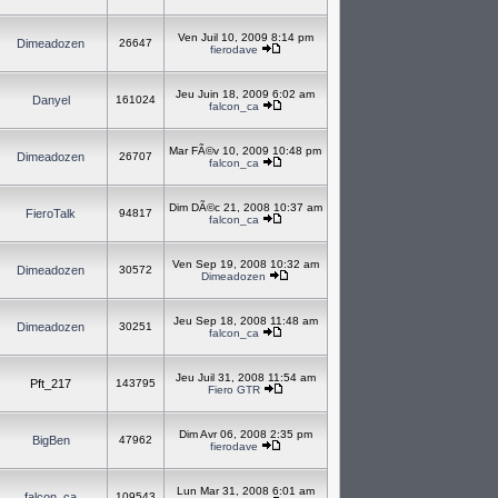
Ven Juil 10, 2009 8:14 pm
Dimeadozen
26647
fierodave
Jeu Juin 18, 2009 6:02 am
Danyel
161024
falcon_ca
Mar FÃ©v 10, 2009 10:48 pm
Dimeadozen
26707
falcon_ca
Dim DÃ©c 21, 2008 10:37 am
FieroTalk
94817
falcon_ca
Ven Sep 19, 2008 10:32 am
Dimeadozen
30572
Dimeadozen
Jeu Sep 18, 2008 11:48 am
Dimeadozen
30251
falcon_ca
Jeu Juil 31, 2008 11:54 am
Pft_217
143795
Fiero GTR
Dim Avr 06, 2008 2:35 pm
BigBen
47962
fierodave
Lun Mar 31, 2008 6:01 am
falcon_ca
109543