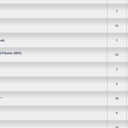
1
41
oad.
1
3 Février 2007)
20
3
5
..
36
8
28