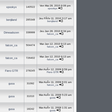
Ven Mai 28, 2010 6:06 pm
xpookyx
140522
xpookyx
Jeu FÃ©v 11, 2010 3:17 am
benjiland
285348
benjiland
Jeu Jan 28, 2010 8:34 pm
Dimeadozen
338999
falcon_ca
Mar Jan 12, 2010 9:13 am
falcon_ca
504474
falcon_ca
Mar Jan 12, 2010 9:13 am
falcon_ca
726402
falcon_ca
Mer AoÃ» 12, 2009 8:59 pm
Fiero GTR
278245
Fiero GTR
Mar AoÃ» 11, 2009 6:01 am
gusa
31092
falcon_ca
Mar AoÃ» 11, 2009 5:23 am
gusa
31010
gusa
Mar AoÃ» 11, 2009 1:31 am
gusa
18242
gusa