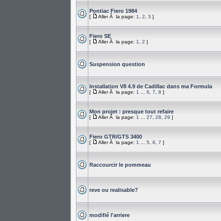
Pontiac Fiero 1984
[
Aller Ã la page:
1
,
2
,
3
]
Fiero SE
[
Aller Ã la page:
1
,
2
]
Suspension question
Installation V8 4.9 de Cadillac dans ma Formula
[
Aller Ã la page:
1
...
6
,
7
,
8
]
Mon projet : presque tout refaire
[
Aller Ã la page:
1
...
27
,
28
,
29
]
Fiero GTR/GTS 3400
[
Aller Ã la page:
1
...
5
,
6
,
7
]
Raccourcir le pommeau
reve ou realisable?
modifié l'arriere