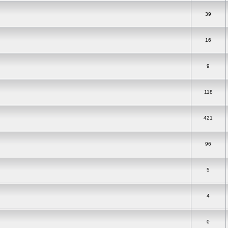
39
16
9
118
421
96
5
4
0