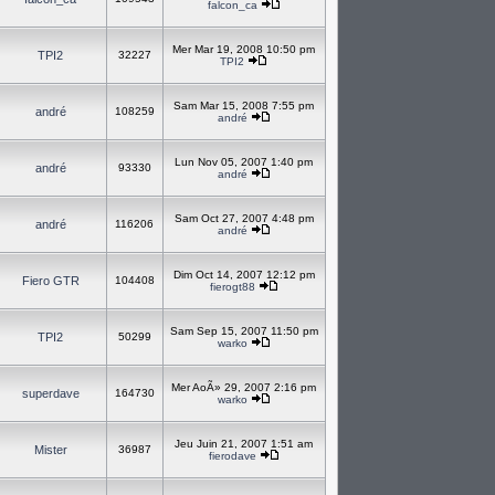
falcon_ca
Mer Mar 19, 2008 10:50 pm
TPI2
32227
TPI2
Sam Mar 15, 2008 7:55 pm
andré
108259
andré
Lun Nov 05, 2007 1:40 pm
andré
93330
andré
Sam Oct 27, 2007 4:48 pm
andré
116206
andré
Dim Oct 14, 2007 12:12 pm
Fiero GTR
104408
fierogt88
Sam Sep 15, 2007 11:50 pm
TPI2
50299
warko
Mer AoÃ» 29, 2007 2:16 pm
superdave
164730
warko
Jeu Juin 21, 2007 1:51 am
Mister
36987
fierodave