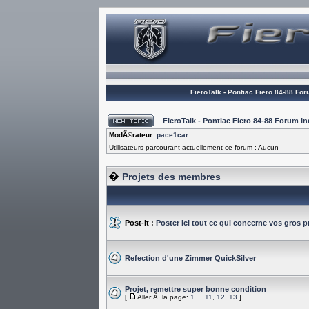
FieroTalk - Pontiac Fiero 84-88 Fo
FieroTalk - Pontiac Fiero 84-88 Forum 
ModÃ©rateur:
pace1car
Utilisateurs parcourant actuellement ce forum : Aucun
�
Projets des membres
Post-it :
Poster ici tout ce qui concerne vos gros pr
Refection d'une Zimmer QuickSilver
Projet, remettre super bonne condition
[
Aller Ã la page:
1
...
11
,
12
,
13
]