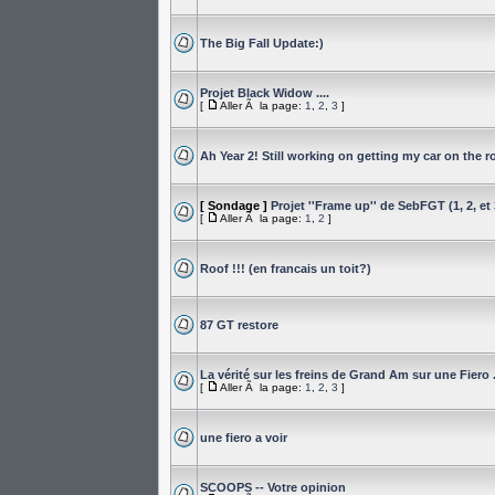
The Big Fall Update:)
Projet Black Widow ....
[
Aller Ã la page:
1
,
2
,
3
]
Ah Year 2! Still working on getting my car on the r
[ Sondage ]
Projet ''Frame up'' de SebFGT (1, 2, et 
[
Aller Ã la page:
1
,
2
]
Roof !!! (en francais un toit?)
87 GT restore
La vérité sur les freins de Grand Am sur une Fiero .
[
Aller Ã la page:
1
,
2
,
3
]
une fiero a voir
SCOOPS -- Votre opinion