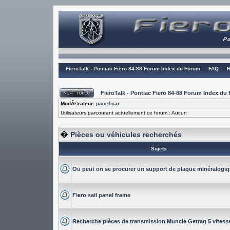
FieroTalk - Pontiac Fiero 84-88 Forum Index du Forum
FAQ
R
FieroTalk - Pontiac Fiero 84-88 Forum Index du
ModÃ©rateur:
pace1car
Utilisateurs parcourant actuellement ce forum : Aucun
�
Pièces ou véhicules recherchés
Sujets
Ou peut on se procurer un support de plaque minéralogiq
Fiero sail panel frame
Recherche pièces de transmission Muncie Getrag 5 vitess