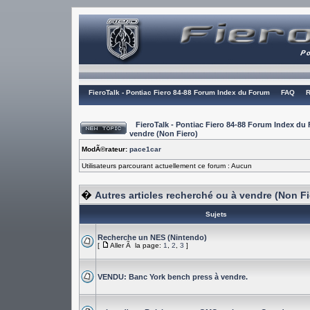
FieroTalk - Pontiac Fiero 84-88 Forum Index du Forum
FAQ
R
FieroTalk - Pontiac Fiero 84-88 Forum Index du
vendre (Non Fiero)
ModÃ©rateur:
pace1car
Utilisateurs parcourant actuellement ce forum : Aucun
�
Autres articles recherché ou à vendre (Non Fi
Sujets
Recherche un NES (Nintendo)
[
Aller Ã la page:
1
,
2
,
3
]
VENDU: Banc York bench press à vendre.