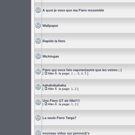
A quoi je veux que ma Fiero ressemble
Wallpaper
Rapide la fiero
Michingan
Fiero qui vous fais capoter(autre que les votres ; )
[
Aller Ã la page:
1
...
3
,
4
,
5
]
hahahahahaha
[
Aller Ã la page:
1
,
2
]
Une Fiero GT de fille!!!!
[
Aller Ã la page:
1
,
2
]
La seule Fiero Targa?
nouveau video sur pennock's