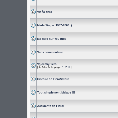
Vidéo fiero
Marla Singer. 1987-2006 :(
Ma fiero sur YouTube
Sans commentaire
Voici ma Fiero
[
Aller Ã la page:
1
,
2
,
3
]
Histoire de FieroSstore
Tout simplement Malade !!!
Accidents de Fiero!