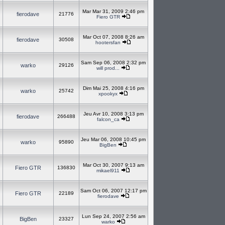
Mar Mar 31, 2009 2:46 pm
fierodave
21776
Fiero GTR
Mar Oct 07, 2008 8:26 am
fierodave
30508
hootersfan
Sam Sep 06, 2008 2:32 pm
warko
29126
will prod...
Dim Mai 25, 2008 4:16 pm
warko
25742
xpookyx
Jeu Avr 10, 2008 3:13 pm
fierodave
266488
falcon_ca
Jeu Mar 06, 2008 10:45 pm
warko
95890
BigBen
Mar Oct 30, 2007 9:13 am
Fiero GTR
136830
mikael911
Sam Oct 06, 2007 12:17 pm
Fiero GTR
22189
fierodave
Lun Sep 24, 2007 2:56 am
BigBen
23327
warko