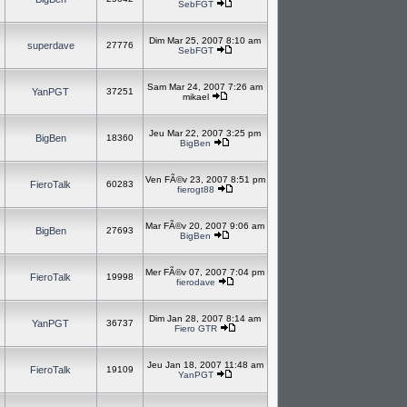
SebFGT
Dim Mar 25, 2007 8:10 am
superdave
27776
SebFGT
Sam Mar 24, 2007 7:26 am
YanPGT
37251
mikael
Jeu Mar 22, 2007 3:25 pm
BigBen
18360
BigBen
Ven FÃ©v 23, 2007 8:51 pm
FieroTalk
60283
fierogt88
Mar FÃ©v 20, 2007 9:06 am
BigBen
27693
BigBen
Mer FÃ©v 07, 2007 7:04 pm
FieroTalk
19998
fierodave
Dim Jan 28, 2007 8:14 am
YanPGT
36737
Fiero GTR
Jeu Jan 18, 2007 11:48 am
FieroTalk
19109
YanPGT