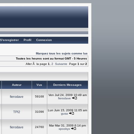
S'enregistrer
Profil
Connexion
Marquez tous les sujets comme lus
Toutes les heures sont au format GMT - 5 Heures
Aller Ã la page
1
,
2
Suivante
Page
1
sur
2
s
Auteur
Vus
Derniers Messages
Ven Juil 24, 2009 10:49 am
fierodave
59168
fierodave
Lun Juin 15, 2009 11:05 am
TPI2
31096
gusa
Mar Mar 31, 2009 6:14 pm
fierodave
24760
xpookyx