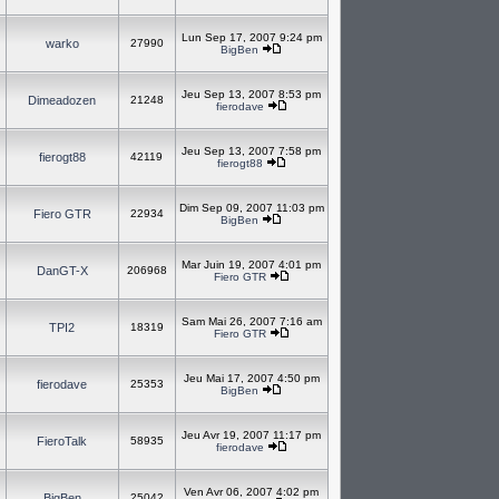
Lun Sep 17, 2007 9:24 pm
warko
27990
BigBen
Jeu Sep 13, 2007 8:53 pm
Dimeadozen
21248
fierodave
Jeu Sep 13, 2007 7:58 pm
fierogt88
42119
fierogt88
Dim Sep 09, 2007 11:03 pm
Fiero GTR
22934
BigBen
Mar Juin 19, 2007 4:01 pm
DanGT-X
206968
Fiero GTR
Sam Mai 26, 2007 7:16 am
TPI2
18319
Fiero GTR
Jeu Mai 17, 2007 4:50 pm
fierodave
25353
BigBen
Jeu Avr 19, 2007 11:17 pm
FieroTalk
58935
fierodave
Ven Avr 06, 2007 4:02 pm
BigBen
25042