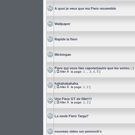
A quoi je veux que ma Fiero ressemble
Wallpaper
Rapide la fiero
Michingan
Fiero qui vous fais capoter(autre que les votres ; )
[
Aller Ã la page:
1
...
3
,
4
,
5
]
hahahahahaha
[
Aller Ã la page:
1
,
2
]
Une Fiero GT de fille!!!!
[
Aller Ã la page:
1
,
2
]
La seule Fiero Targa?
nouveau video sur pennock's