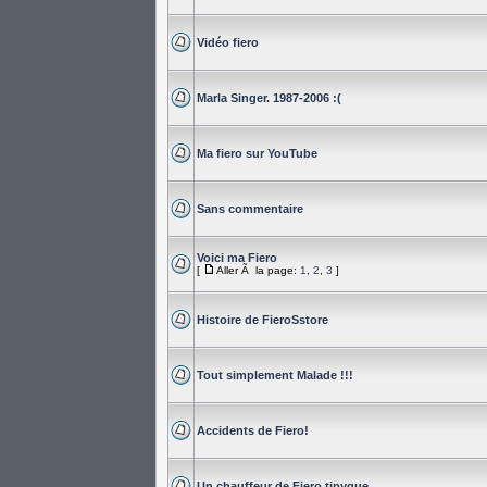
Vidéo fiero
Marla Singer. 1987-2006 :(
Ma fiero sur YouTube
Sans commentaire
Voici ma Fiero
[
Aller Ã la page:
1
,
2
,
3
]
Histoire de FieroSstore
Tout simplement Malade !!!
Accidents de Fiero!
Un chauffeur de Fiero tipyque