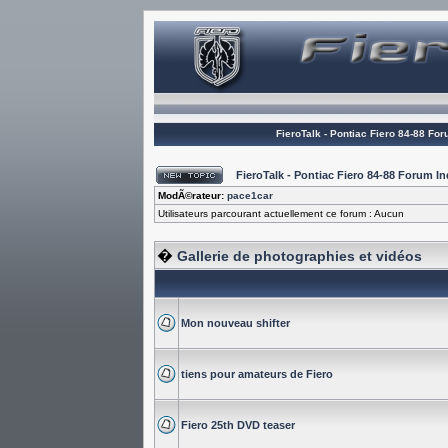
FieroTalk - Pontiac Fiero 84-88 Fo
FieroTalk - Pontiac Fiero 84-88 Forum 
ModÃ©rateur:
pace1car
Utilisateurs parcourant actuellement ce forum : Aucun
�
Gallerie de photographies et vidéos
Mon nouveau shifter
tiens pour amateurs de Fiero
Fiero 25th DVD teaser