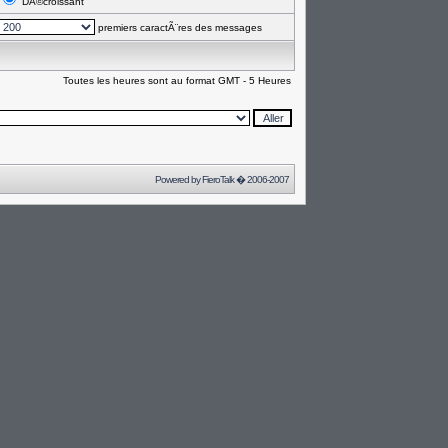
DÃ©croissant
premiers caractÃ¨res des messages
Toutes les heures sont au format GMT - 5 Heures
Powered by
FieroTalk
� 2006-2007