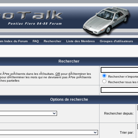
rum Index du Forum
FAQ
Rechercher
Liste des Membres
Groupes d'utilisateurs
Rechercher
t Ãªtre prÃ©sents dans les rÃ©sultats,
OR
pour dÃ©terminer les
Rechercher n'importe
pour dÃ©terminer les mots qui ne devraient pas Ãªtre prÃ©sents
hes partielles
Rechercher tous les 
Options de recherche
Rechercher depuis:
Trier par: