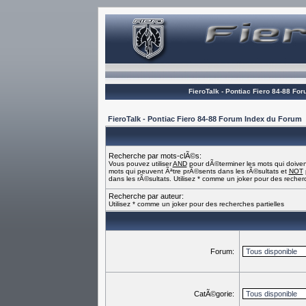
FieroTalk - Pontiac Fiero 84-88 Fo
FieroTalk - Pontiac Fiero 84-88 Forum Index du Forum
Recherche par mots-clÃ©s:
Vous pouvez utiliser
AND
pour dÃ©terminer les mots qui doiven
mots qui peuvent Ãªtre prÃ©sents dans les rÃ©sultats et
NOT
dans les rÃ©sultats. Utilisez * comme un joker pour des recherc
Recherche par auteur:
Utilisez * comme un joker pour des recherches partielles
Forum:
CatÃ©gorie: