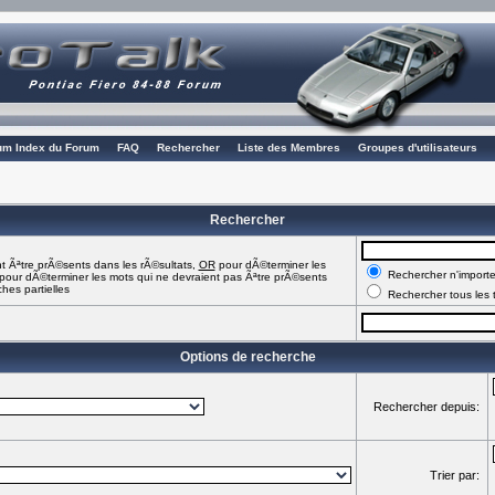
rum Index du Forum
FAQ
Rechercher
Liste des Membres
Groupes d'utilisateurs
Rechercher
t Ãªtre prÃ©sents dans les rÃ©sultats,
OR
pour dÃ©terminer les
Rechercher n'importe
pour dÃ©terminer les mots qui ne devraient pas Ãªtre prÃ©sents
hes partielles
Rechercher tous les 
Options de recherche
Rechercher depuis:
Trier par: