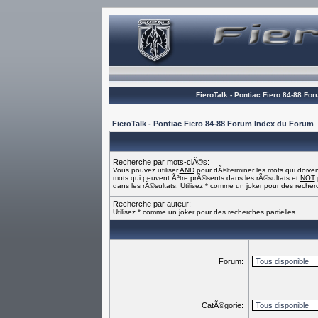
FieroTalk - Pontiac Fiero 84-88 Fo
FieroTalk - Pontiac Fiero 84-88 Forum Index du Forum
Recherche par mots-clÃ©s:
Vous pouvez utiliser
AND
pour dÃ©terminer les mots qui doiven
mots qui peuvent Ãªtre prÃ©sents dans les rÃ©sultats et
NOT
dans les rÃ©sultats. Utilisez * comme un joker pour des recherc
Recherche par auteur:
Utilisez * comme un joker pour des recherches partielles
Forum:
CatÃ©gorie: