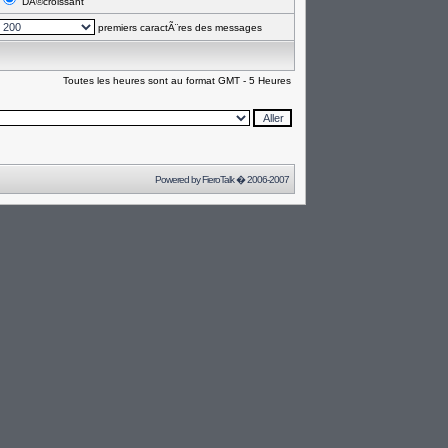
DÃ©croissant
premiers caractÃ¨res des messages
Toutes les heures sont au format GMT - 5 Heures
Powered by
FieroTalk
� 2006-2007