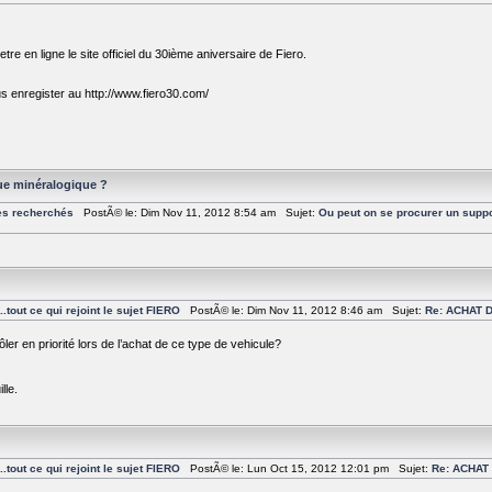
re en ligne le site officiel du 30ième aniversaire de Fiero.
 enregister au http://www.fiero30.com/
ue minéralogique ?
es recherchés
PostÃ© le: Dim Nov 11, 2012 8:54 am Sujet:
Ou peut on se procurer un suppo
tout ce qui rejoint le sujet FIERO
PostÃ© le: Dim Nov 11, 2012 8:46 am Sujet:
Re: ACHAT D
ôler en priorité lors de l’achat de ce type de vehicule?
lle.
tout ce qui rejoint le sujet FIERO
PostÃ© le: Lun Oct 15, 2012 12:01 pm Sujet:
Re: ACHAT 