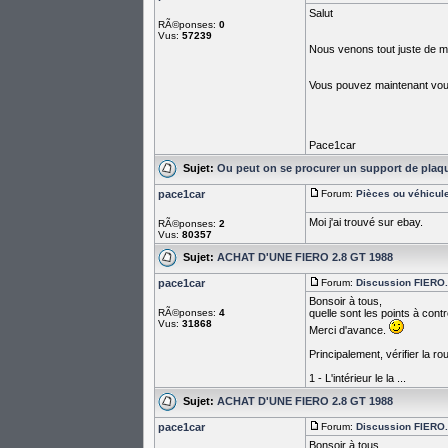
Salut
RÃ©ponses:
0
Vus:
57239
Nous venons tout juste de met
Vous pouvez maintenant vous
Pace1car
Sujet:
Ou peut on se procurer un support de plaq
pace1car
Forum:
Pièces ou véhicul
Moi j'ai trouvé sur ebay.
RÃ©ponses:
2
Vus:
80357
Sujet:
ACHAT D'UNE FIERO 2.8 GT 1988
pace1car
Forum:
Discussion FIERO...
Bonsoir à tous,
RÃ©ponses:
4
quelle sont les points à contr
Vus:
31868
Merci d'avance.
Principalement, vérifier la roui
1 - L'intérieur le la ...
Sujet:
ACHAT D'UNE FIERO 2.8 GT 1988
pace1car
Forum:
Discussion FIERO...
Bonsoir à tous,