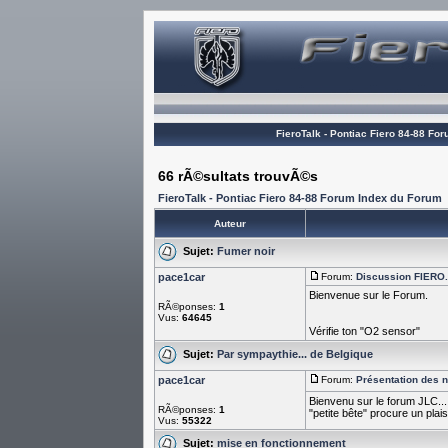
FieroTalk - Pontiac Fiero 84-88 Fo
66 rÃ©sultats trouvÃ©s
FieroTalk - Pontiac Fiero 84-88 Forum Index du Forum
Auteur
Sujet:
Fumer noir
pace1car
Forum:
Discussion FIERO...
Bienvenue sur le Forum.
RÃ©ponses:
1
Vus:
64645
Vérifie ton "O2 sensor"
Sujet:
Par sympaythie... de Belgique
pace1car
Forum:
Présentation des
Bienvenu sur le forum JLC...
RÃ©ponses:
1
"petite bête" procure un plaisi
Vus:
55322
Sujet:
mise en fonctionnement