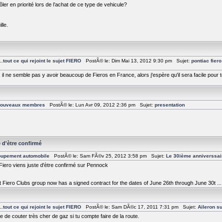
ôler en priorité lors de l’achat de ce type de vehicule?
lle.
tout ce qui rejoint le sujet FIERO
PostÃ© le: Dim Mai 13, 2012 9:30 pm Sujet:
pontiac fier
l ne semble pas y avoir beaucoup de Fieros en France, alors j'espère qu'il sera facile pour t
 nouveaux membres
PostÃ© le: Lun Avr 09, 2012 2:36 pm Sujet:
presentation
 d'ètre confirmé
roupement automobile
PostÃ© le: Sam FÃ©v 25, 2012 3:58 pm Sujet:
Le 30ième anniverssair
iero viens juste d'ètre confirmé sur Pennock
st Fiero Clubs group now has a signed contract for the dates of June 26th through June 30t ...
tout ce qui rejoint le sujet FIERO
PostÃ© le: Sam DÃ©c 17, 2011 7:31 pm Sujet:
Aileron su
te de couter très cher de gaz si tu compte faire de la route.