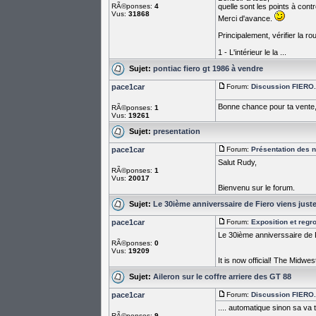
RÃ©ponses:
4
quelle sont les points à contr
Vus:
31868
Merci d'avance.
Principalement, vérifier la roui
1 - L'intérieur le la ...
Sujet:
pontiac fiero gt 1986 à vendre
pace1car
Forum:
Discussion FIERO...
Bonne chance pour ta vente, i
RÃ©ponses:
1
Vus:
19261
Sujet:
presentation
pace1car
Forum:
Présentation des
Salut Rudy,
RÃ©ponses:
1
Vus:
20017
Bienvenu sur le forum.
Sujet:
Le 30ième anniverssaire de Fiero viens juste
pace1car
Forum:
Exposition et reg
Le 30ième anniverssaire de F
RÃ©ponses:
0
Vus:
19209
It is now official! The Midwe
Sujet:
Aileron sur le coffre arriere des GT 88
pace1car
Forum:
Discussion FIERO...
.... automatique sinon sa va 
RÃ©ponses:
9