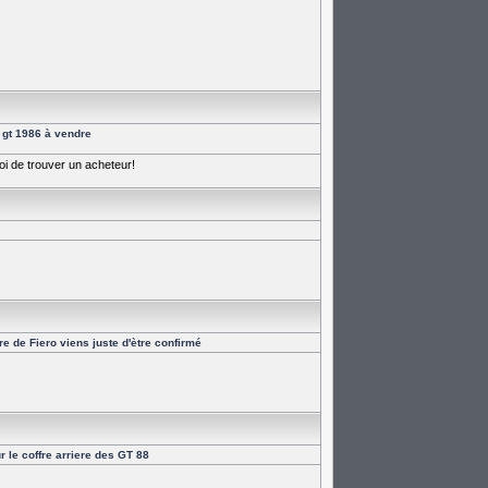
o gt 1986 à vendre
oi de trouver un acheteur!
e de Fiero viens juste d'ètre confirmé
r le coffre arriere des GT 88