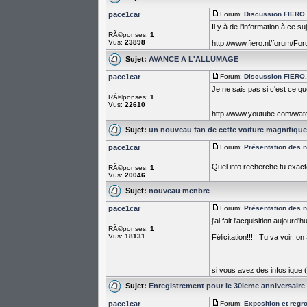
pace1car
Forum:
Discussion FIERO...
Il y à de l'information à ce su
RÃ©ponses:
1
Vus:
23898
http://www.fiero.nl/forum/F
Sujet:
AVANCE A L'ALLUMAGE
pace1car
Forum:
Discussion FIERO...
Je ne sais pas si c'est ce q
RÃ©ponses:
1
Vus:
22610
http://www.youtube.com/w
Sujet:
un nouveau fan de cette voiture magnifique
pace1car
Forum:
Présentation des
Quel info recherche tu exac
RÃ©ponses:
1
Vus:
20046
Sujet:
nouveau menbre
pace1car
Forum:
Présentation des
j'ai fait l'acquisition aujourd
RÃ©ponses:
1
Vus:
18131
Félicitation!!!!! Tu va voir, 
si vous avez des infos ique (
Sujet:
Enregistrement pour le 30ieme anniversaire
pace1car
Forum:
Exposition et reg