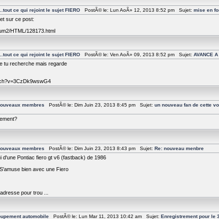
tout ce qui rejoint le sujet FIERO
PostÃ© le: Lun AoÃ» 12, 2013 8:52 pm Sujet:
mise en f
jet sur ce post:
orum2/HTML/128173.html
tout ce qui rejoint le sujet FIERO
PostÃ© le: Ven AoÃ» 09, 2013 8:52 pm Sujet:
AVANCE A
ue tu recherche mais regarde
atch?v=3CzDk9wswG4
 nouveaux membres
PostÃ© le: Dim Juin 23, 2013 8:45 pm Sujet:
un nouveau fan de cette vo
tement?
 nouveaux membres
PostÃ© le: Dim Juin 23, 2013 8:43 pm Sujet:
Re: nouveau menbre
'hui d'une Pontiac fiero gt v6 (fastback) de 1986
on S'amuse bien avec une Fiero
adresse pour trou ...
roupement automobile
PostÃ© le: Lun Mar 11, 2013 10:42 am Sujet:
Enregistrement pour le 