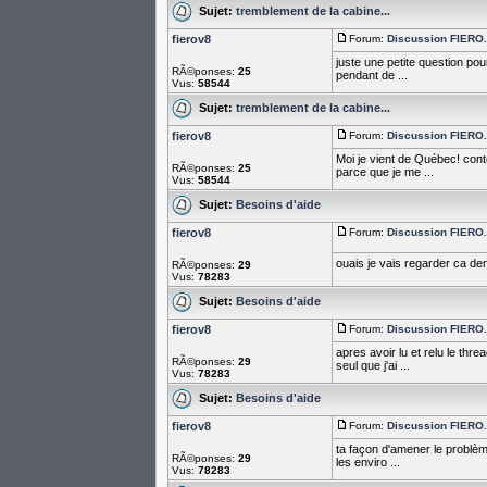
Sujet:
tremblement de la cabine...
fierov8
Forum:
Discussion FIERO...
juste une petite question pour
RÃ©ponses:
25
pendant de ...
Vus:
58544
Sujet:
tremblement de la cabine...
fierov8
Forum:
Discussion FIERO...
Moi je vient de Québec! conte
RÃ©ponses:
25
parce que je me ...
Vus:
58544
Sujet:
Besoins d'aide
fierov8
Forum:
Discussion FIERO...
ouais je vais regarder ca d
RÃ©ponses:
29
Vus:
78283
Sujet:
Besoins d'aide
fierov8
Forum:
Discussion FIERO...
apres avoir lu et relu le thr
RÃ©ponses:
29
seul que j'ai ...
Vus:
78283
Sujet:
Besoins d'aide
fierov8
Forum:
Discussion FIERO...
ta façon d'amener le problème
RÃ©ponses:
29
les enviro ...
Vus:
78283