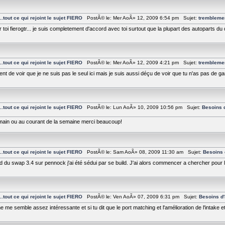
tout ce qui rejoint le sujet FIERO
PostÃ© le: Mer AoÃ» 12, 2009 6:54 pm Sujet:
tremblemen
 toi fierogtr... je suis completement d'accord avec toi surtout que la plupart des autoparts du q
tout ce qui rejoint le sujet FIERO
PostÃ© le: Mer AoÃ» 12, 2009 4:21 pm Sujet:
tremblemen
nt de voir que je ne suis pas le seul ici mais je suis aussi déçu de voir que tu n'as pas de g
tout ce qui rejoint le sujet FIERO
PostÃ© le: Lun AoÃ» 10, 2009 10:56 pm Sujet:
Besoins d
emain ou au courant de la semaine merci beaucoup!
tout ce qui rejoint le sujet FIERO
PostÃ© le: Sam AoÃ» 08, 2009 11:30 am Sujet:
Besoins 
ead du swap 3.4 sur pennock j'ai été sédui par se build. J'ai alors commencer a chercher pour le
tout ce qui rejoint le sujet FIERO
PostÃ© le: Ven AoÃ» 07, 2009 6:31 pm Sujet:
Besoins d'
 me semble assez intéressante et si tu dit que le port matching et l'amélioration de l'intake e