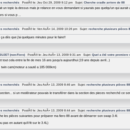
es recherchés
PostÃ© le: Jeu Oct 29, 2009 9:12 pm Sujet:
Cherche cradle arriere de 88
 fait un topic la dessus mais je relance en vous demandant si yaurais pas quelqu'un qui aurait u
ors si vous p ...
es recherchés
PostÃ© le: Ven AoÃ» 14, 2009 10:26 pm Sujet:
recherche plusieurs pièces 8
 ça dès que j'ai quelques minutes pour le faire!!
UJET (non-Fiero)
PostÃ© le: Jeu AoÃ» 13, 2009 9:31 am Sujet:
Quel a été votre premiere 
 tout cela entre la fin de mes 16 ans jusqu'a aujourdhui (19 ans depuis avril...)
s twin cam(moteur a sauté a 185 000km)
es recherchés
PostÃ© le: Jeu AoÃ» 13, 2009 8:46 am Sujet:
recherche plusieurs pièces 88
ction... si un modérateur pouvais le transférer dans la section des pieces recherché ce serai
es recherchés
PostÃ© le: Jeu AoÃ» 13, 2009 8:44 am Sujet:
recherche plusieurs pièces 88
che les pièces suivantes pour préparer ma fiero 88 avant de démarrer son swap 3.4l.
 pas en autant qu'il fit sur le 3.4L)