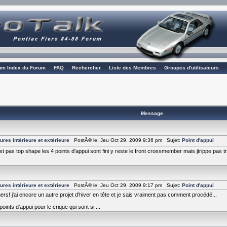
rum Index du Forum
FAQ
Rechercher
Liste des Membres
Groupes d'utilisateurs
Message
ures intérieure et extérieure
PostÃ© le: Jeu Oct 29, 2009 9:36 pm Sujet:
Point d'appui
st pas top shape les 4 points d'appui sont fini y reste le front crossmember mais jtrippe pas 
ures intérieure et extérieure
PostÃ© le: Jeu Oct 29, 2009 9:17 pm Sujet:
Point d'appui
ers! j'ai encore un autre projet d'hiver en tête et je sais vraiment pas comment procédé...
oints d'appui pour le crique qui sont si ...