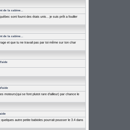
t de la cabine...
uébec sont fourni des états unis... je suis prêt a fouiller
t de la cabine...
arage et que tu ne travail pas par toi même sur ton char
'aide
d'aide
s moteurs(qui se font plutot rare d'ailleur) par chance le
aide
t quelques autre petite babioles pourrait pousser le 3.4 dans