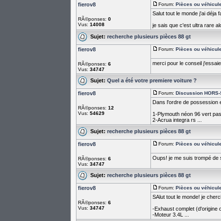
fierov8
Forum:
Pièces ou véhicul
Salut tout le monde j'ai déja
RÃ©ponses:
0
Vus:
14008
je sais que c'est ultra rare al
Sujet:
recherche plusieurs pièces 88 gt
fierov8
Forum:
Pièces ou véhicul
merci pour le conseil j'essaie
RÃ©ponses:
6
Vus:
34747
Sujet:
Quel a été votre premiere voiture ?
fierov8
Forum:
Discussion HORS-S
Dans l'ordre de possession et
RÃ©ponses:
12
Vus:
54629
1-Plymouth néon 96 vert pa
2-Acrua integra rs ...
Sujet:
recherche plusieurs pièces 88 gt
fierov8
Forum:
Pièces ou véhicul
Oups! je me suis trompé de se
RÃ©ponses:
6
Vus:
34747
Sujet:
recherche plusieurs pièces 88 gt
fierov8
Forum:
Pièces ou véhicul
SAlut tout le monde! je cher
RÃ©ponses:
6
Vus:
34747
-Exhaust complet (d'origine ou
-Moteur 3.4L ...