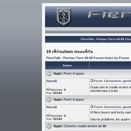
FieroTalk - Pontiac Fiero 84-88 Fo
19 rÃ©sultats trouvÃ©s
FieroTalk - Pontiac Fiero 84-88 Forum Index du Forum
Auteur
Sujet:
Point d'appui
fierov8
Forum:
Carrosserie, garnit
Ouais ben le cradle arriere e
RÃ©ponses:
4
sachant que y'a les ...
Vus:
22143
Sujet:
Point d'appui
fierov8
Forum:
Carrosserie, garnit
Hi fiero lovers and lucky own
RÃ©ponses:
4
Vus:
22143
Voici le problème: les quatre p
Sujet:
Cherche cradle arriere de 88