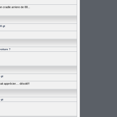
n cradle arriere de 88...
8 gt
voiture ?
 gt
t apprécier.... désolé!!
 gt