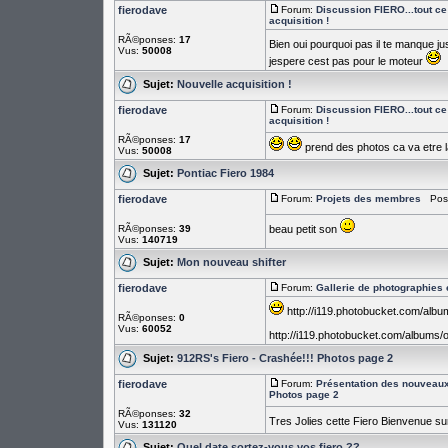
fierodave
Forum:
Discussion FIERO...tout ce 
acquisition !
RÃ©ponses:
17
Bien oui pourquoi pas il te manque ju
Vus:
50008
jespere cest pas pour le moteur
Sujet:
Nouvelle acquisition !
fierodave
Forum:
Discussion FIERO...tout ce 
acquisition !
RÃ©ponses:
17
prend des photos ca va etre la
Vus:
50008
Sujet:
Pontiac Fiero 1984
fierodave
Forum:
Projets des membres
PostÃ
RÃ©ponses:
39
beau petit son
Vus:
140719
Sujet:
Mon nouveau shifter
fierodave
Forum:
Gallerie de photographies 
http://i119.photobucket.com/alb
RÃ©ponses:
0
Vus:
60052
http://i119.photobucket.com/albums
Sujet:
912RS's Fiero - Crashée!!! Photos page 2
fierodave
Forum:
Présentation des nouvea
Photos page 2
RÃ©ponses:
32
Tres Jolies cette Fiero Bienvenue su
Vus:
131120
Sujet:
Quel date sortez-vous vos fiero ??