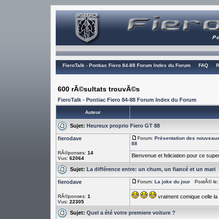
FieroTalk - Pontiac Fiero 84-88 Forum Index du Forum
FAQ
R
600 rÃ©sultats trouvÃ©s
FieroTalk - Pontiac Fiero 84-88 Forum Index du Forum
Auteur
Sujet:
Heureux proprio Fiero GT 88
fierodave
Forum:
Présentation des nouvea
88
RÃ©ponses:
14
Bienvenue et feliciation pour ce sup
Vus:
62064
Sujet:
La différence entre: un chum, un fiancé et un mari
fierodave
Forum:
La joke du jour
PostÃ© le: 
RÃ©ponses:
1
vraiment comique celle la
Vus:
22305
Sujet:
Quel a été votre premiere voiture ?