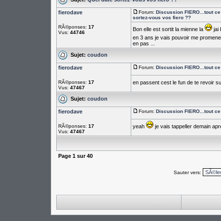
fierodave
Forum:
Discussion FIERO...tout ce 
sortez-vous vos fiero ??
RÃ©ponses:
17
Bon elle est sortit la mienne la
jai
Vus:
44746
en 3 ans je vais pouvoir me promene
en pas ...
Sujet:
coudon
fierodave
Forum:
Discussion FIERO...tout ce 
RÃ©ponses:
17
en passent cest le fun de te revoir su
Vus:
47467
Sujet:
coudon
fierodave
Forum:
Discussion FIERO...tout ce 
RÃ©ponses:
17
yeah
je vais tappeller demain apr
Vus:
47467
Page
1
sur
40
Sauter vers: