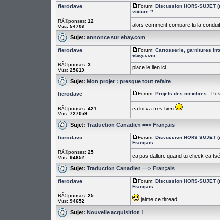
fierodave
Forum:
Discussion HORS-SUJET (n
voiture ?
RÃ©ponses:
12
alors comment compare tu la conduit
Vus:
54706
Sujet:
annonce sur ebay.com
fierodave
Forum:
Carrosserie, garnitures int
ebay.com
RÃ©ponses:
3
place le lien ici
Vus:
25619
Sujet:
Mon projet : presque tout refaire
fierodave
Forum:
Projets des membres
PostÃ
RÃ©ponses:
421
ca lui va tres bien
Vus:
727059
Sujet:
Traduction Canadien ==> Français
fierodave
Forum:
Discussion HORS-SUJET (n
Français
RÃ©ponses:
25
ca pas dallure quand tu check ca tsé
Vus:
94652
Sujet:
Traduction Canadien ==> Français
fierodave
Forum:
Discussion HORS-SUJET (n
Français
RÃ©ponses:
25
jaime ce thread
Vus:
94652
Sujet:
Nouvelle acquisition !