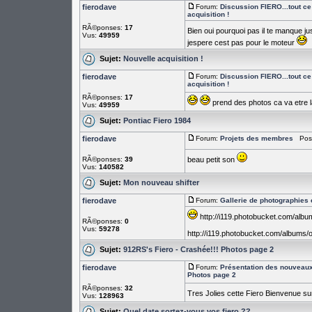
fierodave
Forum:
Discussion FIERO...tout ce 
acquisition !
RÃ©ponses:
17
Bien oui pourquoi pas il te manque ju
Vus:
49959
jespere cest pas pour le moteur
Sujet:
Nouvelle acquisition !
fierodave
Forum:
Discussion FIERO...tout ce 
acquisition !
RÃ©ponses:
17
prend des photos ca va etre la
Vus:
49959
Sujet:
Pontiac Fiero 1984
fierodave
Forum:
Projets des membres
PostÃ
RÃ©ponses:
39
beau petit son
Vus:
140582
Sujet:
Mon nouveau shifter
fierodave
Forum:
Gallerie de photographies 
http://i119.photobucket.com/alb
RÃ©ponses:
0
Vus:
59278
http://i119.photobucket.com/albums
Sujet:
912RS's Fiero - Crashée!!! Photos page 2
fierodave
Forum:
Présentation des nouvea
Photos page 2
RÃ©ponses:
32
Tres Jolies cette Fiero Bienvenue su
Vus:
128963
Sujet:
Quel date sortez-vous vos fiero ??