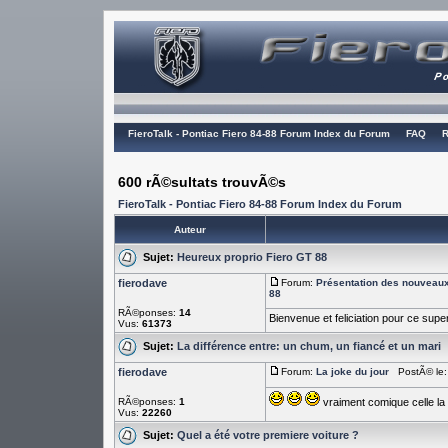
FieroTalk - Pontiac Fiero 84-88 Forum Index du Forum
FAQ
R
600 rÃ©sultats trouvÃ©s
FieroTalk - Pontiac Fiero 84-88 Forum Index du Forum
Auteur
Sujet:
Heureux proprio Fiero GT 88
fierodave
Forum:
Présentation des nouvea
88
RÃ©ponses:
14
Bienvenue et feliciation pour ce sup
Vus:
61373
Sujet:
La différence entre: un chum, un fiancé et un mari
fierodave
Forum:
La joke du jour
PostÃ© le: 
RÃ©ponses:
1
vraiment comique celle la
Vus:
22260
Sujet:
Quel a été votre premiere voiture ?