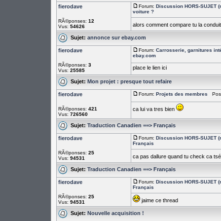
fierodave
Forum:
Discussion HORS-SUJET (n
voiture ?
RÃ©ponses:
12
alors comment compare tu la conduit
Vus:
54626
Sujet:
annonce sur ebay.com
fierodave
Forum:
Carrosserie, garnitures int
ebay.com
RÃ©ponses:
3
place le lien ici
Vus:
25585
Sujet:
Mon projet : presque tout refaire
fierodave
Forum:
Projets des membres
PostÃ
RÃ©ponses:
421
ca lui va tres bien
Vus:
726560
Sujet:
Traduction Canadien ==> Français
fierodave
Forum:
Discussion HORS-SUJET (n
Français
RÃ©ponses:
25
ca pas dallure quand tu check ca tsé
Vus:
94531
Sujet:
Traduction Canadien ==> Français
fierodave
Forum:
Discussion HORS-SUJET (n
Français
RÃ©ponses:
25
jaime ce thread
Vus:
94531
Sujet:
Nouvelle acquisition !