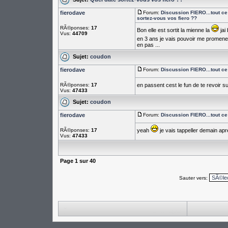
fierodave
Forum:
Discussion FIERO...tout ce 
sortez-vous vos fiero ??
RÃ©ponses:
17
Bon elle est sortit la mienne la
jai
Vus:
44709
en 3 ans je vais pouvoir me promene
en pas ...
Sujet:
coudon
fierodave
Forum:
Discussion FIERO...tout ce 
RÃ©ponses:
17
en passent cest le fun de te revoir su
Vus:
47433
Sujet:
coudon
fierodave
Forum:
Discussion FIERO...tout ce 
RÃ©ponses:
17
yeah
je vais tappeller demain apr
Vus:
47433
Page
1
sur
40
Sauter vers: