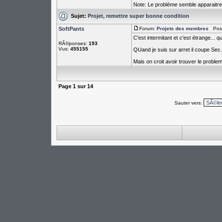
Note: Le problème semble apparaitre
Sujet:
Projet, remettre super bonne condition
SoftPants
Forum:
Projets des membres
PostÃ
C'est intermitant et c'est étrange... q
RÃ©ponses:
193
Vus:
455155
QUand je suis sur arret il coupe Sec.
Mais on croit avoir trouver le probleme 
Page
1
sur
14
Sauter vers: