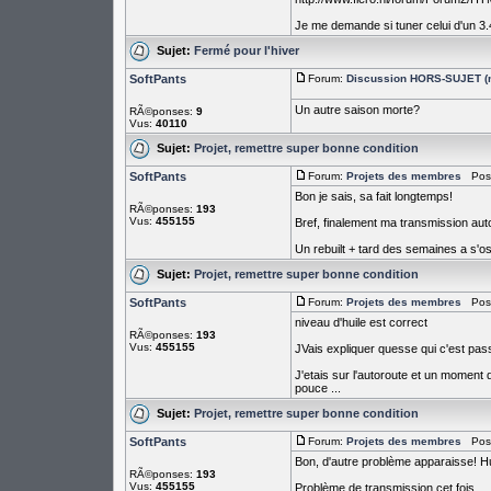
Je me demande si tuner celui d'un 3.4 
Sujet:
Fermé pour l'hiver
SoftPants
Forum:
Discussion HORS-SUJET (n
Un autre saison morte?
RÃ©ponses:
9
Vus:
40110
Sujet:
Projet, remettre super bonne condition
SoftPants
Forum:
Projets des membres
PostÃ
Bon je sais, sa fait longtemps!
RÃ©ponses:
193
Vus:
455155
Bref, finalement ma transmission auto
Un rebuilt + tard des semaines a s'ost
Sujet:
Projet, remettre super bonne condition
SoftPants
Forum:
Projets des membres
PostÃ
niveau d'huile est correct
RÃ©ponses:
193
Vus:
455155
JVais expliquer quesse qui c'est pas
J'etais sur l'autoroute et un moment 
pouce ...
Sujet:
Projet, remettre super bonne condition
SoftPants
Forum:
Projets des membres
PostÃ
Bon, d'autre problème apparaisse! Hu
RÃ©ponses:
193
Vus:
455155
Problème de transmission cet fois.