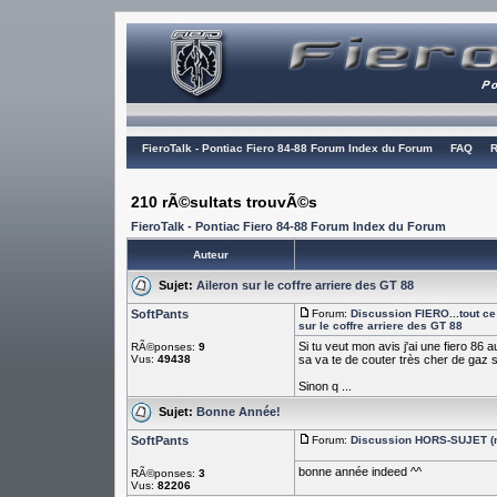
FieroTalk - Pontiac Fiero 84-88 Forum Index du Forum
FAQ
R
210 rÃ©sultats trouvÃ©s
FieroTalk - Pontiac Fiero 84-88 Forum Index du Forum
Auteur
Sujet:
Aileron sur le coffre arriere des GT 88
SoftPants
Forum:
Discussion FIERO...tout ce 
sur le coffre arriere des GT 88
Si tu veut mon avis j'ai une fiero 8
RÃ©ponses:
9
Vus:
49438
sa va te de couter très cher de gaz si
Sinon q ...
Sujet:
Bonne Année!
SoftPants
Forum:
Discussion HORS-SUJET (n
bonne année indeed ^^
RÃ©ponses:
3
Vus:
82206