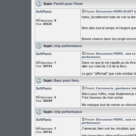
Sujet:
Fermé pour l'hiver
SoftPants
Forum:
Discussion HORS-SUJET (n
haha, j'ai tellement hate de voir ta fie
RÃ©ponses:
9
Vus:
40110
Mon dieu tout le temps et l'argent qu
Bonne chance dans ton projet encor
Sujet:
chip performance
SoftPants
Forum:
Discussion FIERO...tout ce 
performance
Dans se que je me rapelle pu du thre
RÃ©ponses:
7
Vus:
39741
aller sur celui de 2.8 de la fiero.
Le gars ''affirmait'' que cela rendais la 
Sujet:
Banc pour fiero.
SoftPants
Forum:
Carrosserie, garnitures int
Merci pour l'offre, mais finalement je
RÃ©ponses:
2
Tres heureux de mon achat.
Vus:
30339
Me manque tout de meme un rétroviseu
Sujet:
chip performance
SoftPants
Forum:
Discussion FIERO...tout ce 
performance
J'aimerais bien voir les résultats q
RÃ©ponses:
7
Vus:
39741
http://www.fiero.nl/forum/Forum2/HT