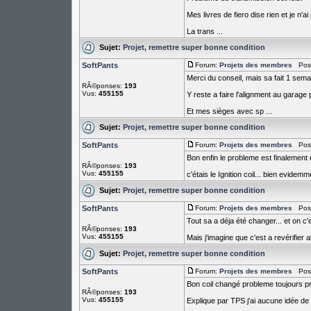
Mes livres de fiero dise rien et je n'
La trans ...
Sujet:
Projet, remettre super bonne condition
SoftPants
Forum:
Projets des membres
PostÃ
Merci du conseil, mais sa fait 1 sem
RÃ©ponses:
193
Vus:
455155
Y reste a faire l'alignment au garage p
Et mes sièges avec sp ...
Sujet:
Projet, remettre super bonne condition
SoftPants
Forum:
Projets des membres
PostÃ
Bon enfin le probleme est finalement r
RÃ©ponses:
193
Vus:
455155
c'étais le Ignition coil... bien evidem
Sujet:
Projet, remettre super bonne condition
SoftPants
Forum:
Projets des membres
PostÃ
Tout sa a déja été changer... et on c'
RÃ©ponses:
193
Vus:
455155
Mais j'imagine que c'est a revérifier a
Sujet:
Projet, remettre super bonne condition
SoftPants
Forum:
Projets des membres
PostÃ
Bon coil changé probleme toujours p
RÃ©ponses:
193
Vus:
455155
Explique par TPS j'ai aucune idée de q