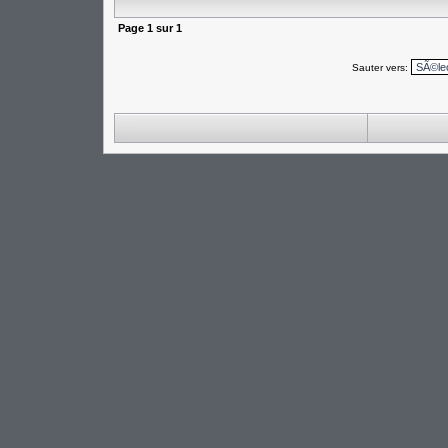
Page
1
sur
1
Sauter vers: