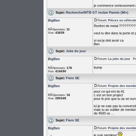
je commence serieusement a 
Sujet:
Recherche/WTB GT rocker Panels (86+)
BigBen
Forum:
Pièces ou véhicul
Renfort de metal ????????
RÃ©ponses:
11
Vus:
43839
veut tu dire dans la porte et p
si oui je doit avoir ca
Ben
Sujet:
Joke du jour
BigBen
Forum:
La joke du jour
Pos
bump
RÃ©ponses:
178
Vus:
416690
Sujet:
Fiero SE
BigBen
Forum:
Projets des memb
pour ce qui est du lt1
RÃ©ponses:
16
c est un bon project
Vus:
285348
pour le prix que tu as en euro
ici je ne sais pas la converst
mais tu as oublier de mentio
de 4500 us ...
Sujet:
Fiero SE
BigBen
Forum:
Projets des memb
je suis perplexe