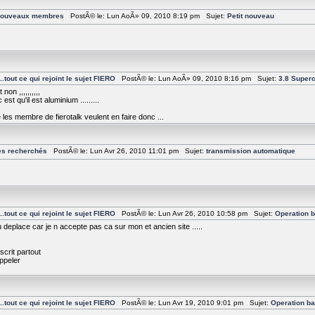
 nouveaux membres
PostÃ© le: Lun AoÃ» 09, 2010 8:19 pm Sujet:
Petit nouveau
tout ce qui rejoint le sujet FIERO
PostÃ© le: Lun AoÃ» 09, 2010 8:16 pm Sujet:
3.8 Superc
on ,,,,,,,,,,
st qu'il est aluminium .........
 les membre de fierotalk veulent en faire donc ...
es recherchés
PostÃ© le: Lun Avr 26, 2010 11:01 pm Sujet:
transmission automatique
tout ce qui rejoint le sujet FIERO
PostÃ© le: Lun Avr 26, 2010 10:58 pm Sujet:
Operation 
deplace car je n accepte pas ca sur mon et ancien site .....
crit partout
ppeler
tout ce qui rejoint le sujet FIERO
PostÃ© le: Lun Avr 19, 2010 9:01 pm Sujet:
Operation b