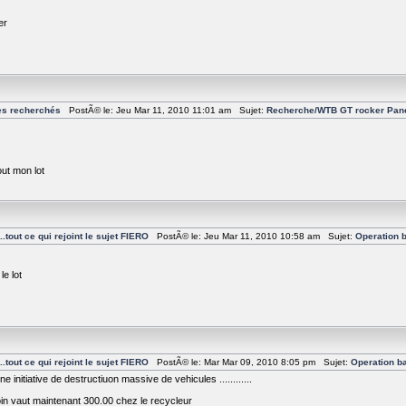
er
es recherchés
PostÃ© le: Jeu Mar 11, 2010 11:01 am Sujet:
Recherche/WTB GT rocker Pane
out mon lot
tout ce qui rejoint le sujet FIERO
PostÃ© le: Jeu Mar 11, 2010 10:58 am Sujet:
Operation 
le lot
tout ce qui rejoint le sujet FIERO
PostÃ© le: Mar Mar 09, 2010 8:05 pm Sujet:
Operation b
e initiative de destructiuon massive de vehicules ............
oin vaut maintenant 300.00 chez le recycleur