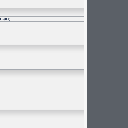
s (86+)