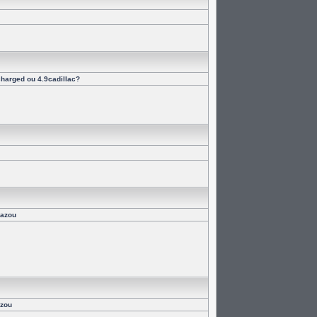
harged ou 4.9cadillac?
bazou
azou