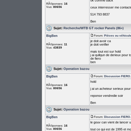
ok comme back
RÃ©ponses:
16
Vus:
80656
ceux interresser me contact
514 793 8837
Ben
Sujet:
Recherche/WTB GT rocker Panels (86+)
BigBen
Forum:
Pièces ou véhicul
je doit avoir ca
RÃ©ponses:
11
je doit verifier
Vus:
43839
mais tout est sur hold
j ai qullqun de derieux pour t
de fiero
ben
Sujet:
Operation bazou
BigBen
Forum:
Discussion FIERO...
hold
RÃ©ponses:
16
Vus:
80656
j ai un acheteur serieux pour 
reponse vendredie soir
Ben
Sujet:
Operation bazou
BigBen
Forum:
Discussion FIERO...
le gouv can vient de lancer un
RÃ©ponses:
16
Vus:
80656
tout ce qui est de 1995 et m