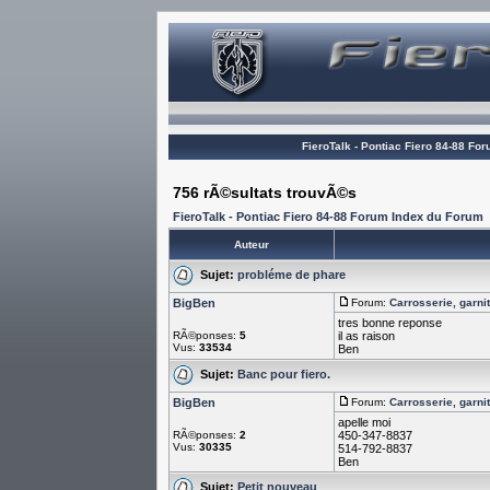
FieroTalk - Pontiac Fiero 84-88 Fo
756 rÃ©sultats trouvÃ©s
FieroTalk - Pontiac Fiero 84-88 Forum Index du Forum
Auteur
Sujet:
probléme de phare
BigBen
Forum:
Carrosserie, garnit
tres bonne reponse
RÃ©ponses:
5
il as raison
Vus:
33534
Ben
Sujet:
Banc pour fiero.
BigBen
Forum:
Carrosserie, garnit
apelle moi
RÃ©ponses:
2
450-347-8837
Vus:
30335
514-792-8837
Ben
Sujet:
Petit nouveau