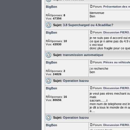
BigBen
Forum:
Présentation des
bienvenue
RÃ©ponses:
8
Ben
Vus:
47394
Sujet:
3.8 Supercharged ou 4.9cadillac?
BigBen
Forum:
Discussion FIERO...
je ne suis pas d accord oui et n
RÃ©ponses:
10
ce que je n aime pas du 4.9 c e
Vus:
43930
c est tout
donc plus fragile pour ce que
Sujet:
transmission automatique
BigBen
Forum:
Pièces ou véhicul
j e recherche
RÃ©ponses:
2
ben
Vus:
24826
Sujet:
Operation bazou
BigBen
Forum:
Discussion FIERO...
je veut pas etres mechant ou 
RÃ©ponses:
16
mais
Vus:
80656
sacram.......t
mon num de telephone est ins
je dit a tous le monde de m a
a ...
Sujet:
Operation bazou
BigBen
Forum:
Discussion FIERO...