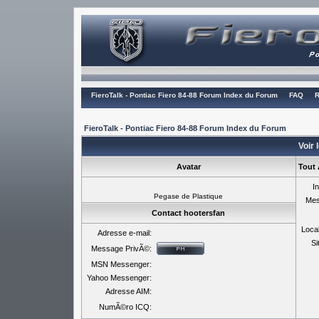
FieroTalk - Pontiac Fiero 84-88 Forum Index du Forum
FAQ
R
FieroTalk - Pontiac Fiero 84-88 Forum Index du Forum
Voir 
Avatar
Tout 
In
Pegase de Plastique
Mes
Contact hootersfan
Local
Adresse e-mail:
Si
Message PrivÃ©:
MSN Messenger:
Yahoo Messenger:
Adresse AIM:
NumÃ©ro ICQ: