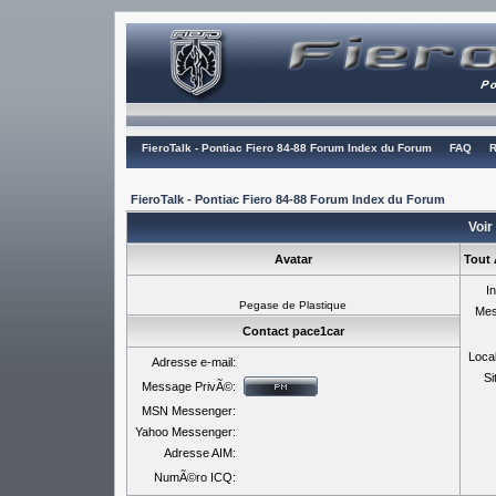
FieroTalk - Pontiac Fiero 84-88 Forum Index du Forum
FAQ
R
FieroTalk - Pontiac Fiero 84-88 Forum Index du Forum
Voir
Avatar
Tout 
In
Pegase de Plastique
Mes
Contact pace1car
Local
Adresse e-mail:
Si
Message PrivÃ©:
MSN Messenger:
Yahoo Messenger:
Adresse AIM:
NumÃ©ro ICQ: