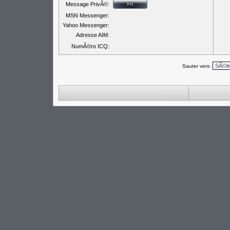
Message PrivÃ©:
MSN Messenger:
Yahoo Messenger:
Adresse AIM:
NumÃ©ro ICQ:
Sauter vers: