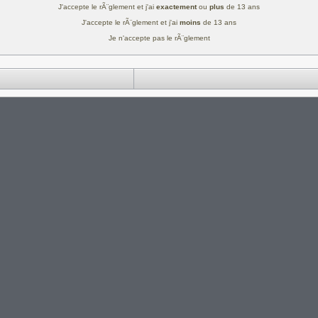
J'accepte le rÃ¨glement et j'ai
exactement
ou
plus
de 13 ans
J'accepte le rÃ¨glement et j'ai
moins
de 13 ans
Je n'accepte pas le rÃ¨glement