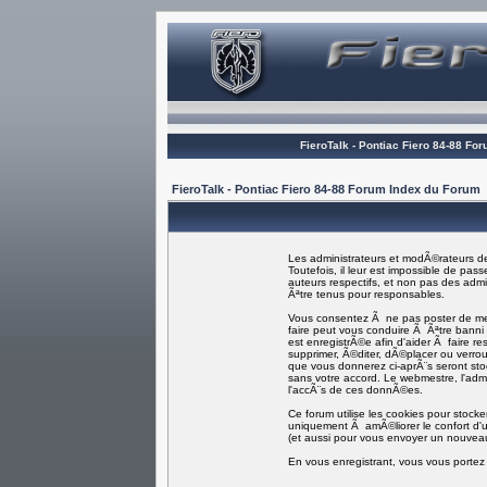
FieroTalk - Pontiac Fiero 84-88 Fo
FieroTalk - Pontiac Fiero 84-88 Forum Index du Forum
Les administrateurs et modÃ©rateurs de
Toutefois, il leur est impossible de p
auteurs respectifs, et non pas des ad
Ãªtre tenus pour responsables.
Vous consentez Ã ne pas poster de mess
faire peut vous conduire Ã Ãªtre bann
est enregistrÃ©e afin d'aider Ã faire re
supprimer, Ã©diter, dÃ©placer ou verroui
que vous donnerez ci-aprÃ¨s seront s
sans votre accord. Le webmestre, l'adm
l'accÃ¨s de ces donnÃ©es.
Ce forum utilise les cookies pour stock
uniquement Ã amÃ©liorer le confort d'ut
(et aussi pour vous envoyer un nouveau
En vous enregistrant, vous vous portez 