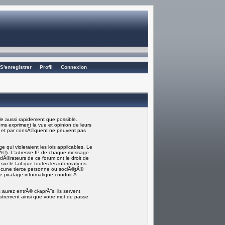
S'enregistrer
Profil
Connexion
e aussi rapidement que possible.
ms expriment la vue et opinion de leurs
) et par consÃ©quent ne peuvent pas
ui violeraient les lois applicables. Le
rmÃ©). L'adresse IP de chaque message
odÃ©rateurs de ce forum ont le droit de
sur le fait que toutes les informations
ucune tierce personne ou sociÃ©tÃ©
e piratage informatique conduit Ã
aurez entrÃ© ci-aprÃ¨s; ils servent
gistrement ainsi que votre mot de passe