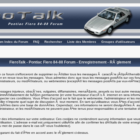
rum Index du Forum
FAQ
Rechercher
Liste des Membres
Groupes d'utilisateurs
FieroTalk - Pontiac Fiero 84-88 Forum - Enregistrement - RÃ¨glement
 ce forum s'efforceront de supprimer ou Ã©diter tous les messages Ã caractÃ¨re rÃ©prÃ©hensibl
asser en revue tous les messages. Vous admettez donc que tous les messages postÃ©s sur ces foru
ministrateurs, ou modÃ©rateurs, ou webmestres (exceptÃ© les messages postÃ©s par eux-mÃªme
ages injurieux, obscÃ¨nes, vulgaires, diffamatoires, menaÃ§ants, sexuels ou tout autre message q
i immÃ©diatement de faÃ§on permanente (et votre fournisseur d'accÃ¨s Ã internet en sera info
specter ces conditions. Vous Ãªtes d'accord sur le fait que le webmestre, l'administrateur et les m
ller n'importe quel sujet de discussion Ã tout moment. En tant qu'utilisateur, vous Ãªtes d'accord 
tockÃ©es dans une base de donnÃ©es. Cependant, ces informations ne seront divulguÃ©es Ã a
inistrateur, et les modÃ©rateurs ne peuvent pas Ãªtre tenus pour responsables si une tentative d
er des informations sur votre ordinateur. Ces cookies ne contiendront aucune information que vous 
ilisation. L'adresse e-mail est uniquement utilisÃ©e afin de confirmer les dÃ©tails de votre enre
 mot de passe dans le cas oÃ¹ vous l'oublieriez).
garant du fait d'Ãªtre en accord avec le rÃ¨glement ci-dessus.