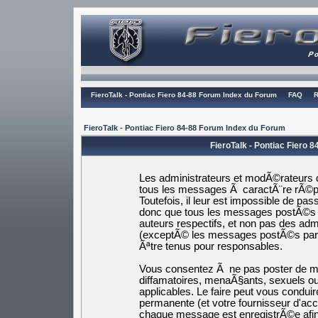
FieroTalk - Pontiac Fiero 84-88 Forum Index du Forum
FAQ
R
FieroTalk - Pontiac Fiero 84-88 Forum Index du Forum
FieroTalk - Pontiac Fiero 
Les administrateurs et modÃ©rateurs d
tous les messages Ã caractÃ¨re rÃ©pr
Toutefois, il leur est impossible de p
donc que tous les messages postÃ©s s
auteurs respectifs, et non pas des a
(exceptÃ© les messages postÃ©s par
Ãªtre tenus pour responsables.
Vous consentez Ã ne pas poster de me
diffamatoires, menaÃ§ants, sexuels ou 
applicables. Le faire peut vous cond
permanente (et votre fournisseur d'ac
chaque message est enregistrÃ©e afin 