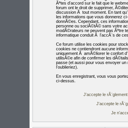
Ãªtes d'accord sur le fait que le webm
forum ont le droit de supprimer, Ã©dite
discussion Ã tout moment. En tant qu'ut
les informations que vous donnerez c
donnÃ©es. Cependant, ces informatio
personne ou sociÃ©tÃ© sans votre acco
modÃ©rateurs ne peuvent pas Ãªtre ten
informatique conduit Ã l'accÃ¨s de c
Ce forum utilise les cookies pour stoc
cookies ne contiendront aucune inform
uniquement Ã amÃ©liorer le confort d'u
utilisÃ©e afin de confirmer les dÃ©tail
passe (et aussi pour vous envoyer un
l'oublieriez).
En vous enregistrant, vous vous portez
ci-dessus.
J'accepte le rÃ¨glement 
J'accepte le rÃ¨g
Je n'acc