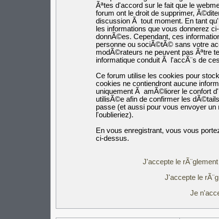
Ãªtes d'accord sur le fait que le webm
forum ont le droit de supprimer, Ã©dite
discussion Ã tout moment. En tant qu'ut
les informations que vous donnerez c
donnÃ©es. Cependant, ces informatio
personne ou sociÃ©tÃ© sans votre acco
modÃ©rateurs ne peuvent pas Ãªtre ten
informatique conduit Ã l'accÃ¨s de c
Ce forum utilise les cookies pour stoc
cookies ne contiendront aucune inform
uniquement Ã amÃ©liorer le confort d'u
utilisÃ©e afin de confirmer les dÃ©tail
passe (et aussi pour vous envoyer un
l'oublieriez).
En vous enregistrant, vous vous portez
ci-dessus.
J'accepte le rÃ¨glement 
J'accepte le rÃ¨g
Je n'acc