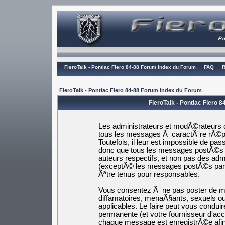
FieroTalk - Pontiac Fiero 84-88 Forum Index du Forum
FAQ
R
FieroTalk - Pontiac Fiero 84-88 Forum Index du Forum
FieroTalk - Pontiac Fiero 
Les administrateurs et modÃ©rateurs d
tous les messages Ã caractÃ¨re rÃ©pr
Toutefois, il leur est impossible de p
donc que tous les messages postÃ©s s
auteurs respectifs, et non pas des a
(exceptÃ© les messages postÃ©s par
Ãªtre tenus pour responsables.
Vous consentez Ã ne pas poster de me
diffamatoires, menaÃ§ants, sexuels ou 
applicables. Le faire peut vous cond
permanente (et votre fournisseur d'ac
chaque message est enregistrÃ©e afin 