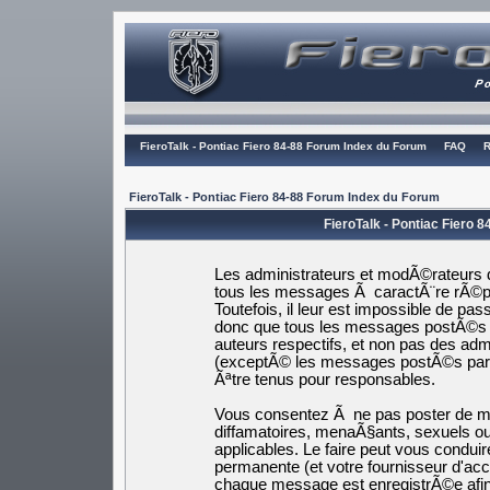
FieroTalk - Pontiac Fiero 84-88 Forum Index du Forum
FAQ
R
FieroTalk - Pontiac Fiero 84-88 Forum Index du Forum
FieroTalk - Pontiac Fiero 
Les administrateurs et modÃ©rateurs d
tous les messages Ã caractÃ¨re rÃ©pr
Toutefois, il leur est impossible de p
donc que tous les messages postÃ©s s
auteurs respectifs, et non pas des a
(exceptÃ© les messages postÃ©s par
Ãªtre tenus pour responsables.
Vous consentez Ã ne pas poster de me
diffamatoires, menaÃ§ants, sexuels ou 
applicables. Le faire peut vous cond
permanente (et votre fournisseur d'ac
chaque message est enregistrÃ©e afin 