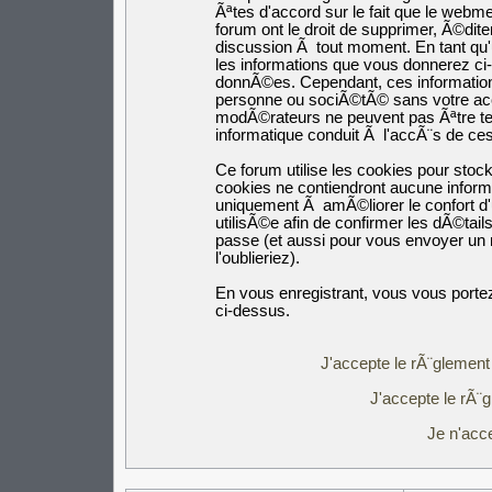
Ãªtes d'accord sur le fait que le webm
forum ont le droit de supprimer, Ã©dite
discussion Ã tout moment. En tant qu'ut
les informations que vous donnerez c
donnÃ©es. Cependant, ces informatio
personne ou sociÃ©tÃ© sans votre acco
modÃ©rateurs ne peuvent pas Ãªtre ten
informatique conduit Ã l'accÃ¨s de c
Ce forum utilise les cookies pour stoc
cookies ne contiendront aucune inform
uniquement Ã amÃ©liorer le confort d'u
utilisÃ©e afin de confirmer les dÃ©tail
passe (et aussi pour vous envoyer un
l'oublieriez).
En vous enregistrant, vous vous portez
ci-dessus.
J'accepte le rÃ¨glement 
J'accepte le rÃ¨g
Je n'acc