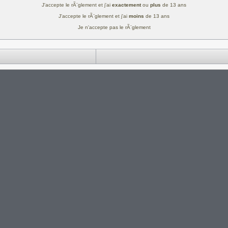
J'accepte le rÃ¨glement et j'ai
exactement
ou
plus
de 13 ans
J'accepte le rÃ¨glement et j'ai
moins
de 13 ans
Je n'accepte pas le rÃ¨glement