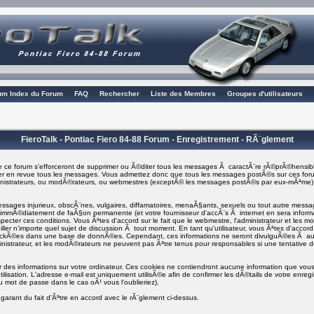
rum Index du Forum
FAQ
Rechercher
Liste des Membres
Groupes d'utilisateurs
FieroTalk - Pontiac Fiero 84-88 Forum - Enregistrement - RÃ¨glement
 ce forum s'efforceront de supprimer ou Ã©diter tous les messages Ã caractÃ¨re rÃ©prÃ©hensibl
asser en revue tous les messages. Vous admettez donc que tous les messages postÃ©s sur ces foru
ministrateurs, ou modÃ©rateurs, ou webmestres (exceptÃ© les messages postÃ©s par eux-mÃªme
ages injurieux, obscÃ¨nes, vulgaires, diffamatoires, menaÃ§ants, sexuels ou tout autre message q
i immÃ©diatement de faÃ§on permanente (et votre fournisseur d'accÃ¨s Ã internet en sera info
specter ces conditions. Vous Ãªtes d'accord sur le fait que le webmestre, l'administrateur et les m
ller n'importe quel sujet de discussion Ã tout moment. En tant qu'utilisateur, vous Ãªtes d'accord 
tockÃ©es dans une base de donnÃ©es. Cependant, ces informations ne seront divulguÃ©es Ã a
inistrateur, et les modÃ©rateurs ne peuvent pas Ãªtre tenus pour responsables si une tentative d
er des informations sur votre ordinateur. Ces cookies ne contiendront aucune information que vous 
ilisation. L'adresse e-mail est uniquement utilisÃ©e afin de confirmer les dÃ©tails de votre enre
 mot de passe dans le cas oÃ¹ vous l'oublieriez).
garant du fait d'Ãªtre en accord avec le rÃ¨glement ci-dessus.