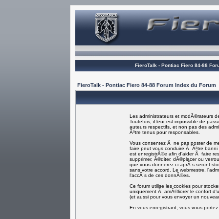
FieroTalk - Pontiac Fiero 84-88 Fo
FieroTalk - Pontiac Fiero 84-88 Forum Index du Forum
Les administrateurs et modÃ©rateurs de
Toutefois, il leur est impossible de p
auteurs respectifs, et non pas des ad
Ãªtre tenus pour responsables.
Vous consentez Ã ne pas poster de mess
faire peut vous conduire Ã Ãªtre bann
est enregistrÃ©e afin d'aider Ã faire re
supprimer, Ã©diter, dÃ©placer ou verroui
que vous donnerez ci-aprÃ¨s seront s
sans votre accord. Le webmestre, l'adm
l'accÃ¨s de ces donnÃ©es.
Ce forum utilise les cookies pour stock
uniquement Ã amÃ©liorer le confort d'ut
(et aussi pour vous envoyer un nouveau
En vous enregistrant, vous vous portez 