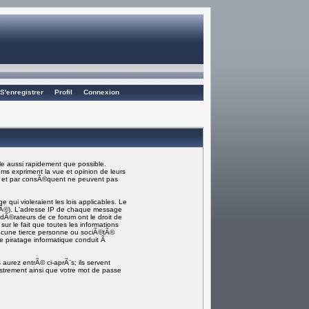
S'enregistrer
Profil
Connexion
e aussi rapidement que possible.
ms expriment la vue et opinion de leurs
) et par consÃ©quent ne peuvent pas
ui violeraient les lois applicables. Le
rmÃ©). L'adresse IP de chaque message
odÃ©rateurs de ce forum ont le droit de
sur le fait que toutes les informations
ucune tierce personne ou sociÃ©tÃ©
e piratage informatique conduit Ã
aurez entrÃ© ci-aprÃ¨s; ils servent
gistrement ainsi que votre mot de passe