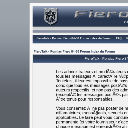
FieroTalk - Pontiac Fiero 84-88 Forum Index du Forum
FAQ
R
FieroTalk - Pontiac Fiero 84-88 Forum Index du Forum
FieroTalk - Pontiac Fiero 
Les administrateurs et modÃ©rateurs d
tous les messages Ã caractÃ¨re rÃ©pr
Toutefois, il leur est impossible de p
donc que tous les messages postÃ©s s
auteurs respectifs, et non pas des a
(exceptÃ© les messages postÃ©s par
Ãªtre tenus pour responsables.
Vous consentez Ã ne pas poster de me
diffamatoires, menaÃ§ants, sexuels ou 
applicables. Le faire peut vous cond
permanente (et votre fournisseur d'ac
chaque message est enregistrÃ©e afin 