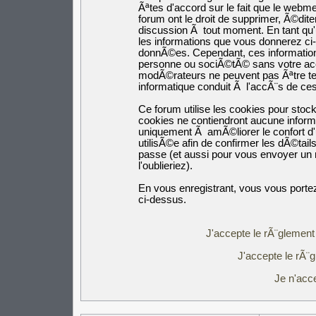
Ãªtes d'accord sur le fait que le webm
forum ont le droit de supprimer, Ã©dite
discussion Ã tout moment. En tant qu'ut
les informations que vous donnerez c
donnÃ©es. Cependant, ces informatio
personne ou sociÃ©tÃ© sans votre acco
modÃ©rateurs ne peuvent pas Ãªtre ten
informatique conduit Ã l'accÃ¨s de c
Ce forum utilise les cookies pour stoc
cookies ne contiendront aucune inform
uniquement Ã amÃ©liorer le confort d'u
utilisÃ©e afin de confirmer les dÃ©tail
passe (et aussi pour vous envoyer un
l'oublieriez).
En vous enregistrant, vous vous portez
ci-dessus.
J'accepte le rÃ¨glement 
J'accepte le rÃ¨g
Je n'acc