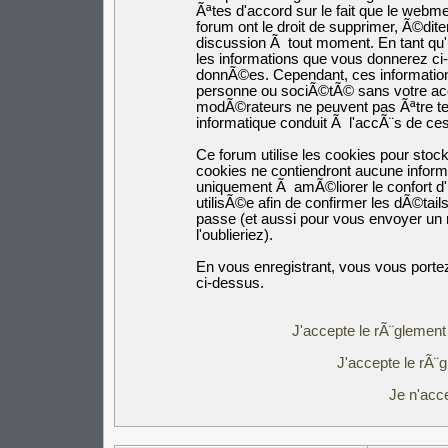
Ãªtes d'accord sur le fait que le webm
forum ont le droit de supprimer, Ã©dite
discussion Ã tout moment. En tant qu'ut
les informations que vous donnerez c
donnÃ©es. Cependant, ces informatio
personne ou sociÃ©tÃ© sans votre acco
modÃ©rateurs ne peuvent pas Ãªtre ten
informatique conduit Ã l'accÃ¨s de c
Ce forum utilise les cookies pour stoc
cookies ne contiendront aucune inform
uniquement Ã amÃ©liorer le confort d'u
utilisÃ©e afin de confirmer les dÃ©tail
passe (et aussi pour vous envoyer un
l'oublieriez).
En vous enregistrant, vous vous portez
ci-dessus.
J'accepte le rÃ¨glement 
J'accepte le rÃ¨g
Je n'acc