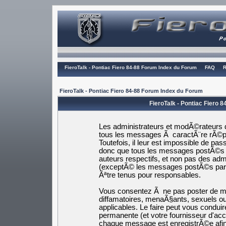
FieroTalk - Pontiac Fiero 84-88 Forum Index du Forum
FAQ
R
FieroTalk - Pontiac Fiero 84-88 Forum Index du Forum
FieroTalk - Pontiac Fiero 
Les administrateurs et modÃ©rateurs d
tous les messages Ã caractÃ¨re rÃ©pr
Toutefois, il leur est impossible de p
donc que tous les messages postÃ©s s
auteurs respectifs, et non pas des a
(exceptÃ© les messages postÃ©s par
Ãªtre tenus pour responsables.
Vous consentez Ã ne pas poster de me
diffamatoires, menaÃ§ants, sexuels ou 
applicables. Le faire peut vous cond
permanente (et votre fournisseur d'ac
chaque message est enregistrÃ©e afin 