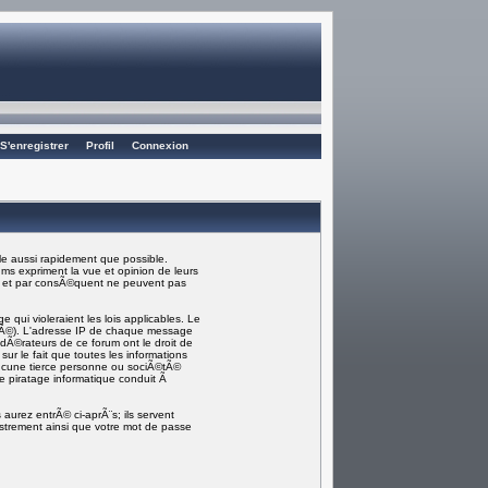
S'enregistrer
Profil
Connexion
e aussi rapidement que possible.
ms expriment la vue et opinion de leurs
) et par consÃ©quent ne peuvent pas
ui violeraient les lois applicables. Le
rmÃ©). L'adresse IP de chaque message
odÃ©rateurs de ce forum ont le droit de
sur le fait que toutes les informations
ucune tierce personne ou sociÃ©tÃ©
e piratage informatique conduit Ã
aurez entrÃ© ci-aprÃ¨s; ils servent
gistrement ainsi que votre mot de passe