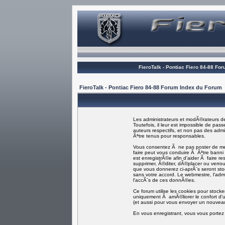
FieroTalk - Pontiac Fiero 84-88 Fo
FieroTalk - Pontiac Fiero 84-88 Forum Index du Forum
Les administrateurs et modÃ©rateurs de
Toutefois, il leur est impossible de p
auteurs respectifs, et non pas des ad
Ãªtre tenus pour responsables.
Vous consentez Ã ne pas poster de mess
faire peut vous conduire Ã Ãªtre bann
est enregistrÃ©e afin d'aider Ã faire re
supprimer, Ã©diter, dÃ©placer ou verroui
que vous donnerez ci-aprÃ¨s seront s
sans votre accord. Le webmestre, l'adm
l'accÃ¨s de ces donnÃ©es.
Ce forum utilise les cookies pour stock
uniquement Ã amÃ©liorer le confort d'ut
(et aussi pour vous envoyer un nouveau
En vous enregistrant, vous vous portez 