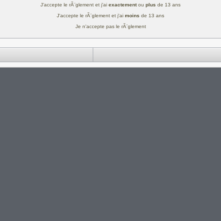
J'accepte le rÃ¨glement et j'ai
exactement
ou
plus
de 13 ans
J'accepte le rÃ¨glement et j'ai
moins
de 13 ans
Je n'accepte pas le rÃ¨glement