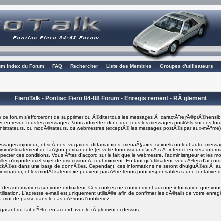
rum Index du Forum
FAQ
Rechercher
Liste des Membres
Groupes d'utilisateurs
FieroTalk - Pontiac Fiero 84-88 Forum - Enregistrement - RÃ¨glement
 ce forum s'efforceront de supprimer ou Ã©diter tous les messages Ã caractÃ¨re rÃ©prÃ©hensibl
asser en revue tous les messages. Vous admettez donc que tous les messages postÃ©s sur ces foru
ministrateurs, ou modÃ©rateurs, ou webmestres (exceptÃ© les messages postÃ©s par eux-mÃªme
ages injurieux, obscÃ¨nes, vulgaires, diffamatoires, menaÃ§ants, sexuels ou tout autre message q
i immÃ©diatement de faÃ§on permanente (et votre fournisseur d'accÃ¨s Ã internet en sera info
specter ces conditions. Vous Ãªtes d'accord sur le fait que le webmestre, l'administrateur et les m
ller n'importe quel sujet de discussion Ã tout moment. En tant qu'utilisateur, vous Ãªtes d'accord 
tockÃ©es dans une base de donnÃ©es. Cependant, ces informations ne seront divulguÃ©es Ã a
inistrateur, et les modÃ©rateurs ne peuvent pas Ãªtre tenus pour responsables si une tentative d
er des informations sur votre ordinateur. Ces cookies ne contiendront aucune information que vous 
ilisation. L'adresse e-mail est uniquement utilisÃ©e afin de confirmer les dÃ©tails de votre enre
 mot de passe dans le cas oÃ¹ vous l'oublieriez).
garant du fait d'Ãªtre en accord avec le rÃ¨glement ci-dessus.