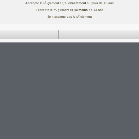
J'accepte le rÃ¨glement et j'ai
exactement
ou
plus
de 13 ans
J'accepte le rÃ¨glement et j'ai
moins
de 13 ans
Je n'accepte pas le rÃ¨glement