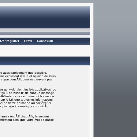
S'enregistrer
Profil
Connexion
e aussi rapidement que possible.
ms expriment la vue et opinion de leurs
) et par consÃ©quent ne peuvent pas
ui violeraient les lois applicables. Le
rmÃ©). L'adresse IP de chaque message
odÃ©rateurs de ce forum ont le droit de
sur le fait que toutes les informations
ucune tierce personne ou sociÃ©tÃ©
e piratage informatique conduit Ã
aurez entrÃ© ci-aprÃ¨s; ils servent
gistrement ainsi que votre mot de passe