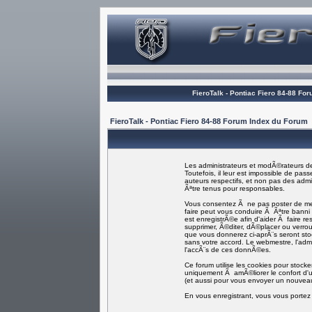
FieroTalk - Pontiac Fiero 84-88 Fo
FieroTalk - Pontiac Fiero 84-88 Forum Index du Forum
Les administrateurs et modÃ©rateurs de
Toutefois, il leur est impossible de p
auteurs respectifs, et non pas des ad
Ãªtre tenus pour responsables.
Vous consentez Ã ne pas poster de mess
faire peut vous conduire Ã Ãªtre bann
est enregistrÃ©e afin d'aider Ã faire re
supprimer, Ã©diter, dÃ©placer ou verroui
que vous donnerez ci-aprÃ¨s seront s
sans votre accord. Le webmestre, l'adm
l'accÃ¨s de ces donnÃ©es.
Ce forum utilise les cookies pour stock
uniquement Ã amÃ©liorer le confort d'ut
(et aussi pour vous envoyer un nouveau
En vous enregistrant, vous vous portez 