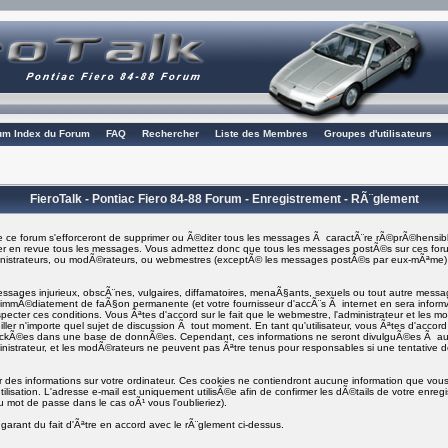
rum Index du Forum
FAQ
Rechercher
Liste des Membres
Groupes d'utilisateurs
FieroTalk - Pontiac Fiero 84-88 Forum - Enregistrement - RÃ¨glement
 ce forum s'efforceront de supprimer ou Ã©diter tous les messages Ã caractÃ¨re rÃ©prÃ©hensibl
asser en revue tous les messages. Vous admettez donc que tous les messages postÃ©s sur ces foru
ministrateurs, ou modÃ©rateurs, ou webmestres (exceptÃ© les messages postÃ©s par eux-mÃªme
ages injurieux, obscÃ¨nes, vulgaires, diffamatoires, menaÃ§ants, sexuels ou tout autre message q
i immÃ©diatement de faÃ§on permanente (et votre fournisseur d'accÃ¨s Ã internet en sera info
specter ces conditions. Vous Ãªtes d'accord sur le fait que le webmestre, l'administrateur et les m
ller n'importe quel sujet de discussion Ã tout moment. En tant qu'utilisateur, vous Ãªtes d'accord 
tockÃ©es dans une base de donnÃ©es. Cependant, ces informations ne seront divulguÃ©es Ã a
inistrateur, et les modÃ©rateurs ne peuvent pas Ãªtre tenus pour responsables si une tentative d
er des informations sur votre ordinateur. Ces cookies ne contiendront aucune information que vous 
ilisation. L'adresse e-mail est uniquement utilisÃ©e afin de confirmer les dÃ©tails de votre enre
 mot de passe dans le cas oÃ¹ vous l'oublieriez).
garant du fait d'Ãªtre en accord avec le rÃ¨glement ci-dessus.