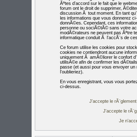
Ãªtes d'accord sur le fait que le webm
forum ont le droit de supprimer, Ã©dite
discussion Ã tout moment. En tant qu'ut
les informations que vous donnerez c
donnÃ©es. Cependant, ces informatio
personne ou sociÃ©tÃ© sans votre acco
modÃ©rateurs ne peuvent pas Ãªtre ten
informatique conduit Ã l'accÃ¨s de c
Ce forum utilise les cookies pour stoc
cookies ne contiendront aucune inform
uniquement Ã amÃ©liorer le confort d'u
utilisÃ©e afin de confirmer les dÃ©tail
passe (et aussi pour vous envoyer un
l'oublieriez).
En vous enregistrant, vous vous portez
ci-dessus.
J'accepte le rÃ¨glement 
J'accepte le rÃ¨g
Je n'acc