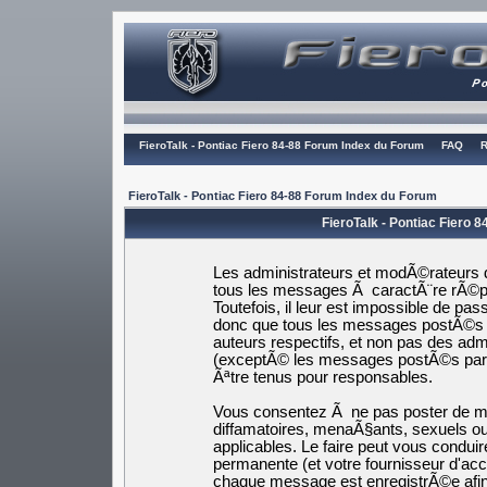
FieroTalk - Pontiac Fiero 84-88 Forum Index du Forum
FAQ
R
FieroTalk - Pontiac Fiero 84-88 Forum Index du Forum
FieroTalk - Pontiac Fiero 
Les administrateurs et modÃ©rateurs d
tous les messages Ã caractÃ¨re rÃ©pr
Toutefois, il leur est impossible de p
donc que tous les messages postÃ©s s
auteurs respectifs, et non pas des a
(exceptÃ© les messages postÃ©s par
Ãªtre tenus pour responsables.
Vous consentez Ã ne pas poster de me
diffamatoires, menaÃ§ants, sexuels ou 
applicables. Le faire peut vous cond
permanente (et votre fournisseur d'ac
chaque message est enregistrÃ©e afin 