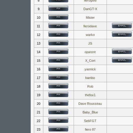
8
fierogt88
9
DanGT-X
10
Mister
11
fierodave
12
warko
13
JS
14
oparent
15
X_Cort
16
yannick
17
bambo
18
Rob
19
thefox1
20
Dave Rousseau
21
Baby_Blue
22
SebFGT
23
fiero 87