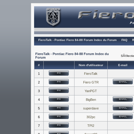
FieroTalk - Pontiac Fiero 84-88 Forum Index du Forum
FAQ
R
FieroTalk - Pontiac Fiero 84-88 Forum Index du
SÃ©lectio
Forum
#
Nom d'utilisateur
E-mail
1
FieroTalk
2
Fiero GTR
3
YanPGT
4
BigBen
5
superdave
6
302pc
7
TPI2