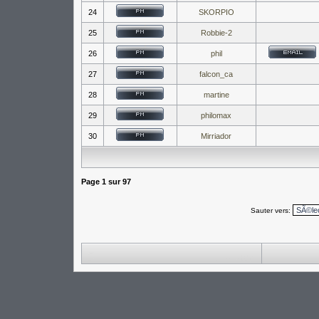
24
SKORPIO
25
Robbie-2
26
phil
27
falcon_ca
28
martine
29
philomax
30
Mirriador
Page
1
sur
97
Sauter vers: