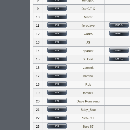
8
fierogt88
9
DanGT-X
10
Mister
11
fierodave
12
warko
13
JS
14
oparent
15
X_Cort
16
yannick
17
bambo
18
Rob
19
thefox1
20
Dave Rousseau
21
Baby_Blue
22
SebFGT
23
fiero 87