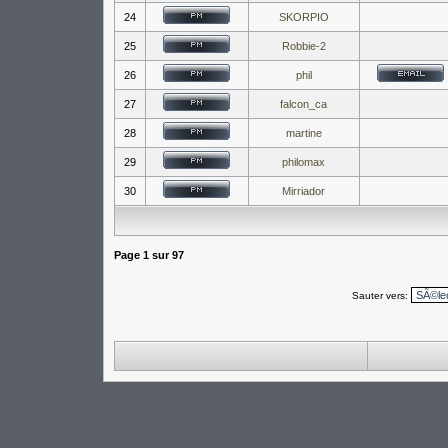
24
SKORPIO
25
Robbie-2
26
phil
27
falcon_ca
28
martine
29
philomax
30
Mirriador
Page
1
sur
97
Sauter vers: