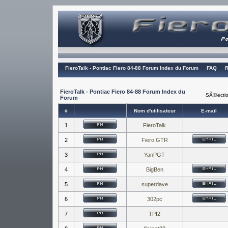
FieroTalk - Pontiac Fiero 84-88 Forum Index du Forum
FAQ
R
FieroTalk - Pontiac Fiero 84-88 Forum Index du
SÃ©lectio
Forum
#
Nom d'utilisateur
E-mail
1
FieroTalk
2
Fiero GTR
3
YanPGT
4
BigBen
5
superdave
6
302pc
7
TPI2