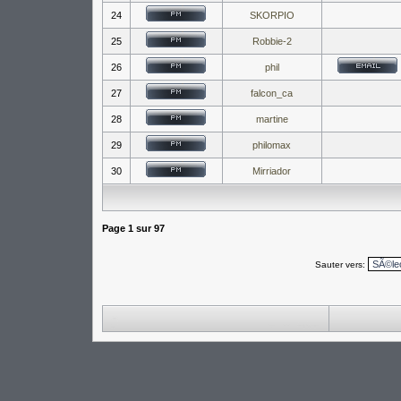
24
SKORPIO
25
Robbie-2
26
phil
27
falcon_ca
28
martine
29
philomax
30
Mirriador
Page
1
sur
97
Sauter vers: