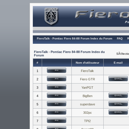
FieroTalk - Pontiac Fiero 84-88 Forum Index du Forum
FAQ
R
FieroTalk - Pontiac Fiero 84-88 Forum Index du
SÃ©lectio
Forum
#
Nom d'utilisateur
E-mail
1
FieroTalk
2
Fiero GTR
3
YanPGT
4
BigBen
5
superdave
6
302pc
7
TPI2