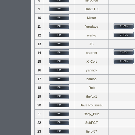
8
fierogt88
9
DanGT-X
10
Mister
11
fierodave
12
warko
13
JS
14
oparent
15
X_Cort
16
yannick
17
bambo
18
Rob
19
thefox1
20
Dave Rousseau
21
Baby_Blue
22
SebFGT
23
fiero 87