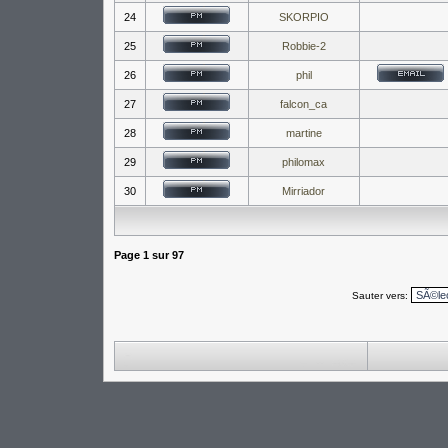
24
SKORPIO
25
Robbie-2
26
phil
27
falcon_ca
28
martine
29
philomax
30
Mirriador
Page
1
sur
97
Sauter vers: