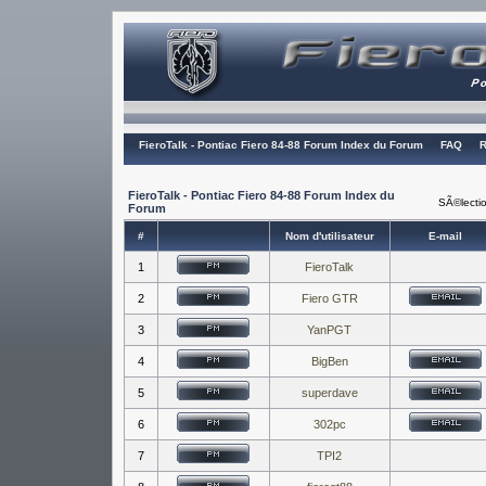
FieroTalk - Pontiac Fiero 84-88 Forum Index du Forum
FAQ
R
FieroTalk - Pontiac Fiero 84-88 Forum Index du
SÃ©lectio
Forum
#
Nom d'utilisateur
E-mail
1
FieroTalk
2
Fiero GTR
3
YanPGT
4
BigBen
5
superdave
6
302pc
7
TPI2