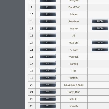
8
fierogt88
9
DanGT-X
10
Mister
11
fierodave
12
warko
13
JS
14
oparent
15
X_Cort
16
yannick
17
bambo
18
Rob
19
thefox1
20
Dave Rousseau
21
Baby_Blue
22
SebFGT
23
fiero 87