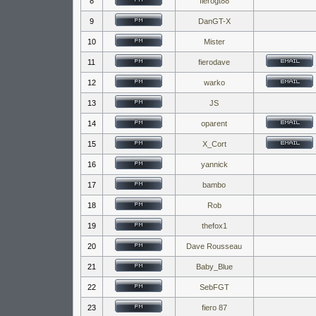
8
fierogt88
9
DanGT-X
10
Mister
11
fierodave
12
warko
13
JS
14
oparent
15
X_Cort
16
yannick
17
bambo
18
Rob
19
thefox1
20
Dave Rousseau
21
Baby_Blue
22
SebFGT
23
fiero 87