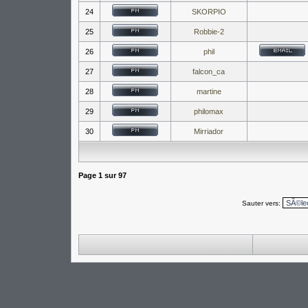
24
SKORPIO
25
Robbie-2
26
phil
27
falcon_ca
28
martine
29
philomax
30
Mirriador
Page
1
sur
97
Sauter vers: