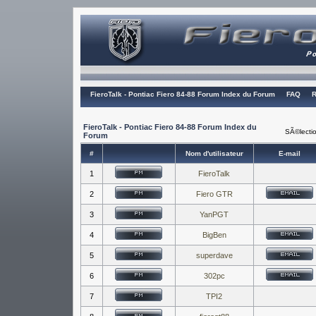
FieroTalk - Pontiac Fiero 84-88 Forum Index du Forum
FAQ
R
FieroTalk - Pontiac Fiero 84-88 Forum Index du
SÃ©lectio
Forum
#
Nom d'utilisateur
E-mail
1
FieroTalk
2
Fiero GTR
3
YanPGT
4
BigBen
5
superdave
6
302pc
7
TPI2