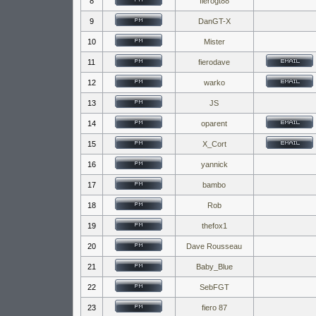
8
fierogt88
9
DanGT-X
10
Mister
11
fierodave
12
warko
13
JS
14
oparent
15
X_Cort
16
yannick
17
bambo
18
Rob
19
thefox1
20
Dave Rousseau
21
Baby_Blue
22
SebFGT
23
fiero 87