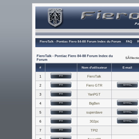
FieroTalk - Pontiac Fiero 84-88 Forum Index du Forum
FAQ
R
FieroTalk - Pontiac Fiero 84-88 Forum Index du
SÃ©lectio
Forum
#
Nom d'utilisateur
E-mail
1
FieroTalk
2
Fiero GTR
3
YanPGT
4
BigBen
5
superdave
6
302pc
7
TPI2