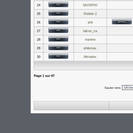
24
SKORPIO
25
Robbie-2
26
phil
27
falcon_ca
28
martine
29
philomax
30
Mirriador
Page
1
sur
97
Sauter vers: